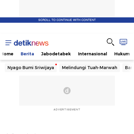
SCROLL TO CONTINUE WITH CONTENT
Home
Berita
Jabodetabek
Internasional
Hukum
Nyago Bumi Sriwijaya
Melindungi Tuah-Marwah
Ban
ADVERTISEMENT