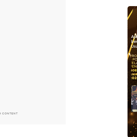
Aj
be
Usu
H CONTENT