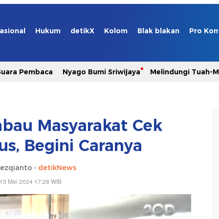
asional
Hukum
detikX
Kolom
Blak blakan
Pro Kon
Suara Pembaca
Nyago Bumi Sriwijaya
Melindungi Tuah-
bau Masyarakat Cek
us, Begini Caranya
ezqianto -
detikNews
15 Mei 2024 17:28 WIB