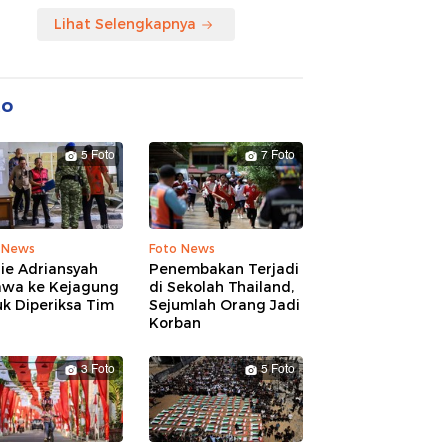
Lihat Selengkapnya
to
5 Foto
7 Foto
 News
Foto News
ie Adriansyah
Penembakan Terjadi
awa ke Kejagung
di Sekolah Thailand,
k Diperiksa Tim
Sejumlah Orang Jadi
Korban
3 Foto
5 Foto