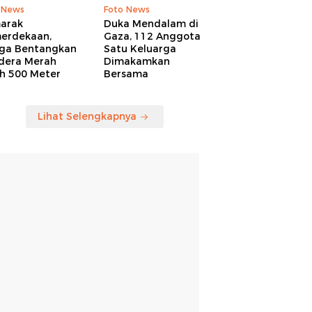
 News
Foto News
arak
Duka Mendalam di
erdekaan,
Gaza, 112 Anggota
ga Bentangkan
Satu Keluarga
dera Merah
Dimakamkan
ih 500 Meter
Bersama
Lihat Selengkapnya