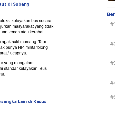
ut di Subang
Ber
eteksi kelayakan bus secara
#
jurkan masyarakat yang tidak
uan teman atau kerabat.
 agak sulit memang. Tapi
#
dak punya HP, minta tolong
arat," ucapnya.
ajar yang mengalami
#
i standar kelayakan. Bus
at.
#
#
rsangka Lain di Kasus