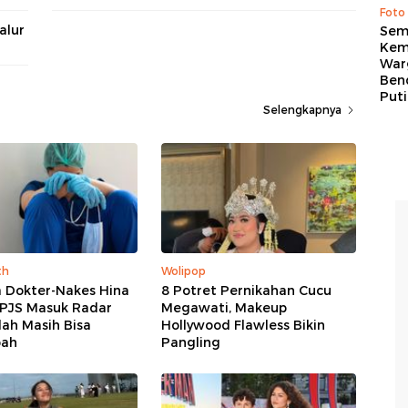
Foto
alur
Sem
Kem
War
Ben
Put
Selengkapnya
th
Wolipop
 Dokter-Nakes Hina
8 Potret Pernikahan Cucu
BPJS Masuk Radar
Megawati, Makeup
lah Masih Bisa
Hollywood Flawless Bikin
bah
Pangling