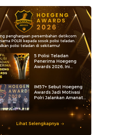
ang penghargaan persembahan detikcom
rsama POLRI kepada sosok polisi teladan.
lkan polisi teladan di sekitarmu!
5 Polisi Teladan
Penerima Hoegeng
Awards 2026, Ini
Kategori dan Kiprahnya
IM57+ Sebut Hoegeng
Awards Jadi Motivasi
Polri Jalankan Amanat
Konstitusi
Lihat Selengkapnya