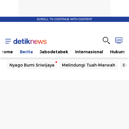
SCROLL TO CONTINUE WITH CONTENT
Home
Berita
Jabodetabek
Internasional
Hukum
Nyago Bumi Sriwijaya
Melindungi Tuah-Marwah
Ba