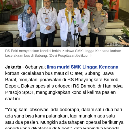
RS Polri menjelaskan kondisi terkini 5 siswa SMK Lingga Kencana korban
kecelakaan bus di Subang. (Devi Puspitasari/detikcom)
Jakarta
lima murid SMK Lingga Kencana
-
Sebanyak
korban kecelakaan bus maut di Ciater, Subang, Jawa
Barat, menjalani perawatan di RS Bhayangkara Brimob,
Depok. Dokter spesialis ortopedi RS Brimob, dr Hanindya
Prasojo SpOT, mengungkapkan kondisi kelima pasien
saat ini.
"Yang kami observasi ada beberapa, dalam satu-dua hari
ada yang bisa kami pulangkan, tapi mungkin ada satu
atau dua pasien. Mungkin ada tahapan operasi berikutnya
seperti yang dikatakan dr Albert," kata Hanindya kepada