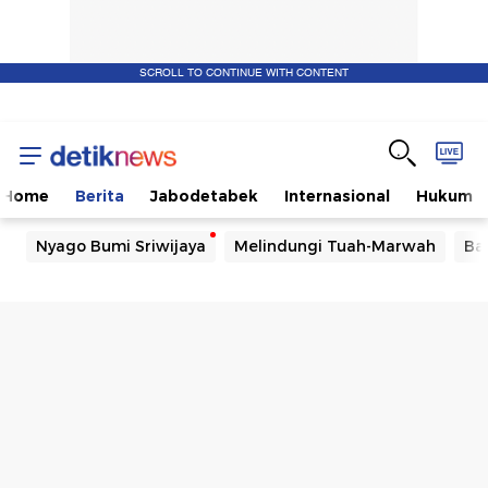
SCROLL TO CONTINUE WITH CONTENT
Home
Berita
Jabodetabek
Internasional
Hukum
Nyago Bumi Sriwijaya
Melindungi Tuah-Marwah
Ba