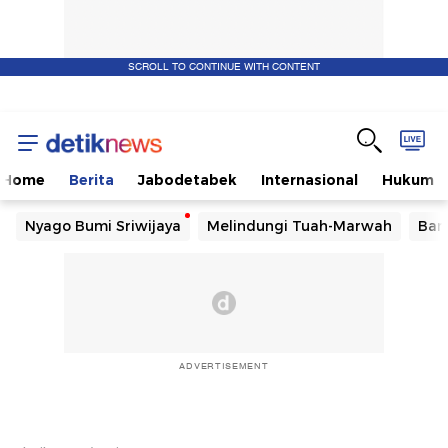
SCROLL TO CONTINUE WITH CONTENT
Home
Berita
Jabodetabek
Internasional
Hukum
Nyago Bumi Sriwijaya
Melindungi Tuah-Marwah
Ban
ADVERTISEMENT