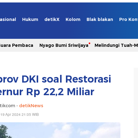
asional
Hukum
detikX
Kolom
Blak blakan
Pro Kon
Suara Pembaca
Nyago Bumi Sriwijaya
Melindungi Tuah-
rov DKI soal Restorasi
nur Rp 22,2 Miliar
tikcom -
detikNews
 19 Apr 2024 21:05 WIB