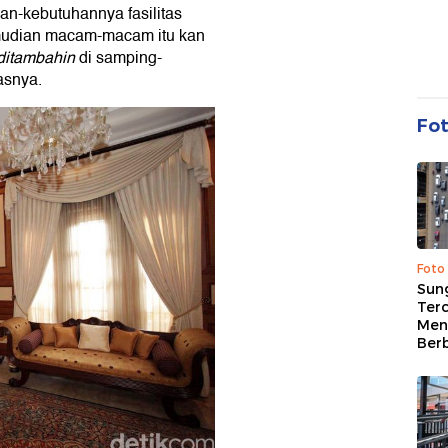
an-kebutuhannya fasilitas
emudian macam-macam itu kan
ditambahin
di samping-
asnya.
Fo
Foto
Sung
Terc
Men
Ber