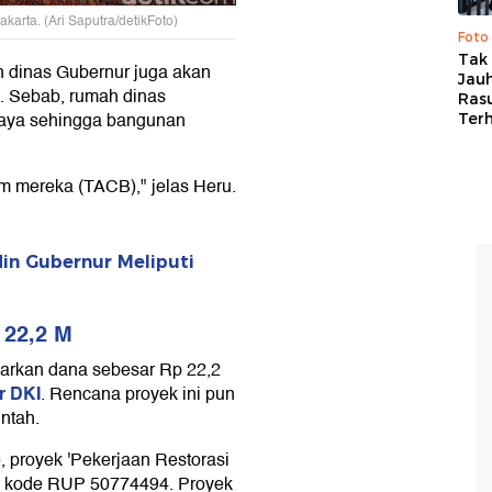
karta. (Ari Saputra/detikFoto)
Foto
Tak 
h dinas Gubernur juga akan
Jauh
. Sebab, rumah dinas
Ras
daya sehingga bangunan
Ter
im mereka (TACB)," jelas Heru.
din Gubernur Meliputi
 22,2 M
arkan dana sebesar Rp 22,2
r DKI
. Rencana proyek ini pun
ntah.
, proyek 'Pekerjaan Restorasi
ri kode RUP 50774494. Proyek