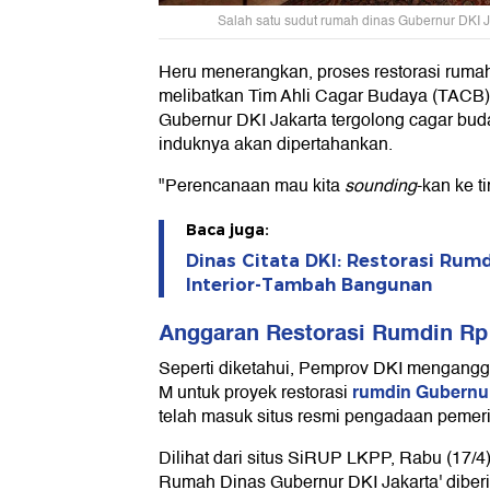
Salah satu sudut rumah dinas Gubernur DKI Ja
Heru menerangkan, proses restorasi ruma
melibatkan Tim Ahli Cagar Budaya (TACB)
Gubernur DKI Jakarta tergolong cagar bu
induknya akan dipertahankan.
"Perencanaan mau kita
sounding
-kan ke t
Baca juga:
Dinas Citata DKI: Restorasi Rum
Interior-Tambah Bangunan
Anggaran Restorasi Rumdin Rp
Seperti diketahui, Pemprov DKI mengangg
rumdin Gubernu
M untuk proyek restorasi
telah masuk situs resmi pengadaan pemeri
Dilihat dari situs SiRUP LKPP, Rabu (17/4)
Rumah Dinas Gubernur DKI Jakarta' dibe