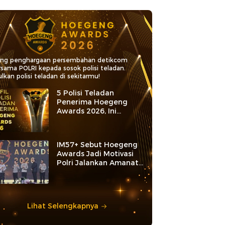
ang penghargaan persembahan detikcom
rsama POLRI kepada sosok polisi teladan.
lkan polisi teladan di sekitarmu!
5 Polisi Teladan
Penerima Hoegeng
Awards 2026, Ini
Kategori dan Kiprahnya
IM57+ Sebut Hoegeng
Awards Jadi Motivasi
Polri Jalankan Amanat
Konstitusi
Lihat Selengkapnya