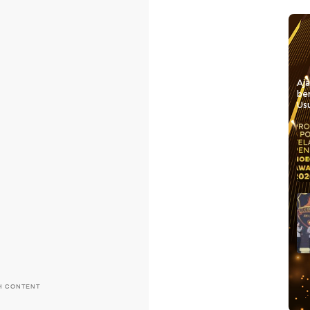
Aj
be
Usu
H CONTENT