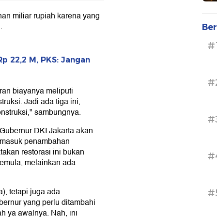
n miliar rupiah karena yang
.
Ber
#
p 22,2 M, PKS: Jangan
#
ran biayanya meliputi
ksi. Jadi ada tiga ini,
nstruksi," sambungnya.
#
 Gubernur DKI Jakarta akan
 termasuk penambahan
akan restorasi ini bukan
#
emula, melainkan ada
, tetapi juga ada
#
bernur yang perlu ditambahi
ah ya awalnya. Nah, ini