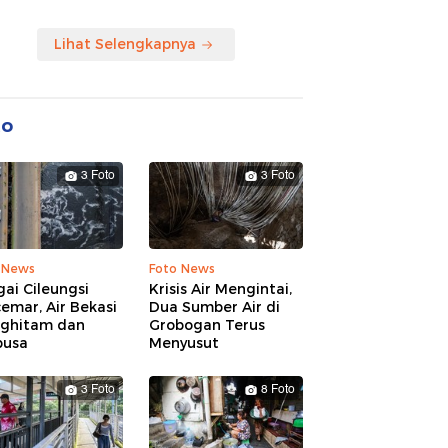
Lihat Selengkapnya
to
3 Foto
3 Foto
 News
Foto News
ai Cileungsi
Krisis Air Mengintai,
emar, Air Bekasi
Dua Sumber Air di
ghitam dan
Grobogan Terus
busa
Menyusut
3 Foto
8 Foto