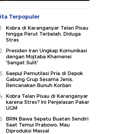
ita Terpopuler
1
Kobra di Karanganyar Telan Pisau
hingga Perut Terbelah, Diduga
Stres
2
Presiden Iran Ungkap Komunikasi
dengan Mojtaba Khamenei
'Sangat Sulit'
3
Saepul Pemutilasi Pria di Depok
Gabung Grup Sesama Jenis,
Rencanakan Bunuh Korban
4
Kobra Telan Pisau di Karanganyar
karena Stres? Ini Penjelasan Pakar
UGM
5
BRIN Bawa Sepatu Buatan Sendiri
Saat Temui Prabowo, Mau
Diproduksi Massal