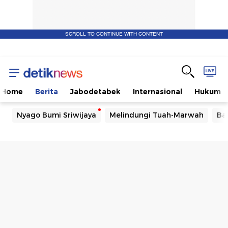
SCROLL TO CONTINUE WITH CONTENT
Home
Berita
Jabodetabek
Internasional
Hukum
Nyago Bumi Sriwijaya
Melindungi Tuah-Marwah
Ba