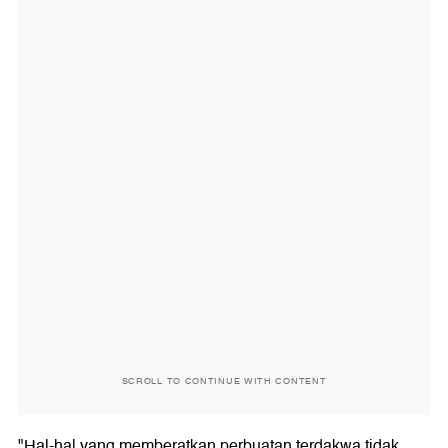
SCROLL TO CONTINUE WITH CONTENT
"Hal-hal yang memberatkan perbuatan terdakwa tidak