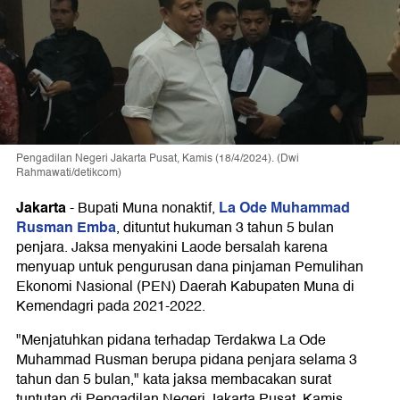
Pengadilan Negeri Jakarta Pusat, Kamis (18/4/2024). (Dwi
Rahmawati/detikcom)
Jakarta
La Ode Muhammad
-
Bupati Muna nonaktif,
Rusman Emba
, dituntut hukuman 3 tahun 5 bulan
penjara. Jaksa menyakini Laode bersalah karena
menyuap untuk pengurusan dana pinjaman Pemulihan
Ekonomi Nasional (PEN) Daerah Kabupaten Muna di
Kemendagri pada 2021-2022.
"Menjatuhkan pidana terhadap Terdakwa La Ode
Muhammad Rusman berupa pidana penjara selama 3
tahun dan 5 bulan," kata jaksa membacakan surat
tuntutan di Pengadilan Negeri Jakarta Pusat, Kamis