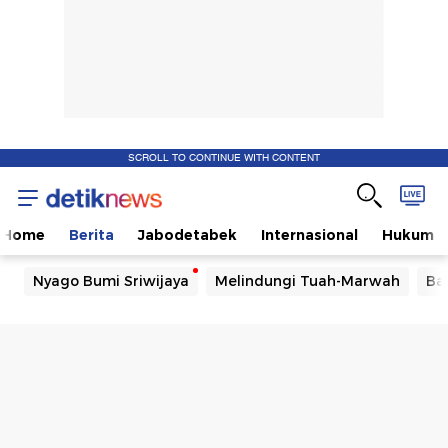
SCROLL TO CONTINUE WITH CONTENT
Home
Berita
Jabodetabek
Internasional
Hukum
Nyago Bumi Sriwijaya
Melindungi Tuah-Marwah
Ba