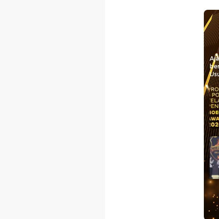
Aj
be
Usu