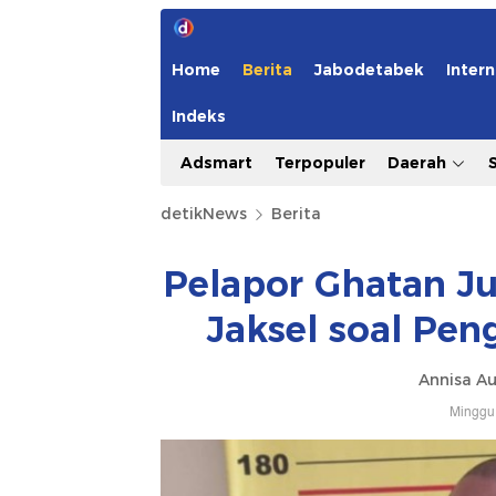
Home
Berita
Jabodetabek
Intern
Indeks
Adsmart
Terpopuler
Daerah
detikNews
Berita
Pelapor Ghatan Ju
Jaksel soal Pe
Annisa Au
Minggu,