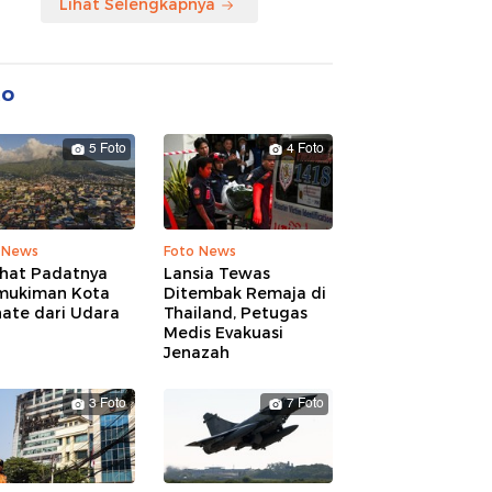
Lihat Selengkapnya
to
5 Foto
4 Foto
 News
Foto News
ihat Padatnya
Lansia Tewas
mukiman Kota
Ditembak Remaja di
nate dari Udara
Thailand, Petugas
Medis Evakuasi
Jenazah
3 Foto
7 Foto