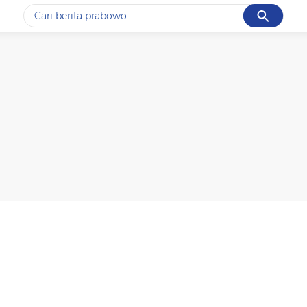
Cancel
Yang sedang ramai dicari
#1
data live draw sgp
#2
kebakaran
#3
prabowo
#4
iran
#5
gempa hari ini
Promoted
Terakhir yang dicari
Loading...