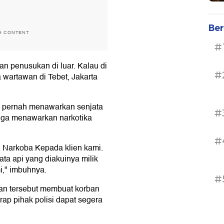
Ber
H CONTENT
#
n penusukan di luar. Kalau di
#
 wartawan di Tebet, Jakarta
a pernah menawarkan senjata
#
 juga menawarkan narkotika
#
, Narkoba Kepada klien kami.
ta api yang diakuinya milik
i," imbuhnya.
#
an tersebut membuat korban
arap pihak polisi dapat segera