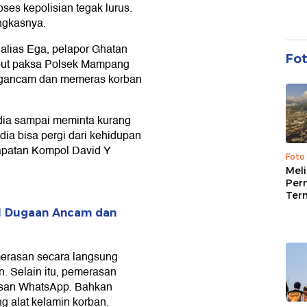
ses kepolisian tegak lurus.
ngkasnya.
lias Ega, pelapor Ghatan
Fo
mput paksa Polsek Mampang
ngancam dan memeras korban
dia sampai meminta kurang
dia bisa pergi dari kehidupan
rapatan Kompol David Y
Foto
Mel
Per
Ter
al Dugaan Ancam dan
erasan secara langsung
. Selain itu, pemerasan
pesan WhatsApp. Bahkan
 alat kelamin korban.