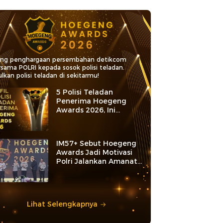
ang penghargaan persembahan detikcom
rsama POLRI kepada sosok polisi teladan.
lkan polisi teladan di sekitarmu!
5 Polisi Teladan
Penerima Hoegeng
Awards 2026, Ini
Kategori dan Kiprahnya
IM57+ Sebut Hoegeng
Awards Jadi Motivasi
Polri Jalankan Amanat
Konstitusi
Lihat Selengkapnya