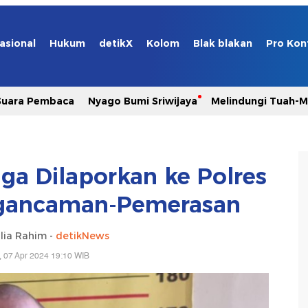
asional
Hukum
detikX
Kolom
Blak blakan
Pro Kon
Suara Pembaca
Nyago Bumi Sriwijaya
Melindungi Tuah-
ga Dilaporkan ke Polres
ngancaman-Pemerasan
lia Rahim -
detikNews
 07 Apr 2024 19:10 WIB