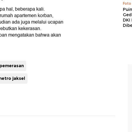
Foto
 hal, beberapa kali.
Pui
 rumah apartemen korban,
Ged
DKI 
ian ada juga melalui ucapan
Dibe
yebutkan kekerasan.
apan mengatakan bahwa akan
pemerasan
metro jaksel