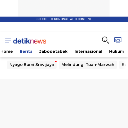
SCROLL TO CONTINUE WITH CONTENT
Home
Berita
Jabodetabek
Internasional
Hukum
Nyago Bumi Sriwijaya
Melindungi Tuah-Marwah
Ba