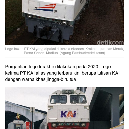
Logo lawas PT KAI yang dipakai di kereta ekonomi Krakatau jurusan Merak,
Pasar Senen, Madiun. (Agung Pambudhy/detikcom)
Pergantian logo terakhir dilakukan pada 2020. Logo
kelima PT KAI alias yang terbaru kini berupa tulisan KAI
dengan warna khas jingga-biru tua.