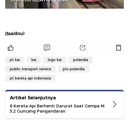
(taa/dnu)
pt kai
kai
logo kai
polandia
public transport service
pts polandia
pt kereta api indonesia
Artikel Selanjutnya
6 Kereta Api Berhenti Darurat Saat Gempa M
5,2 Guncang Pangandaran