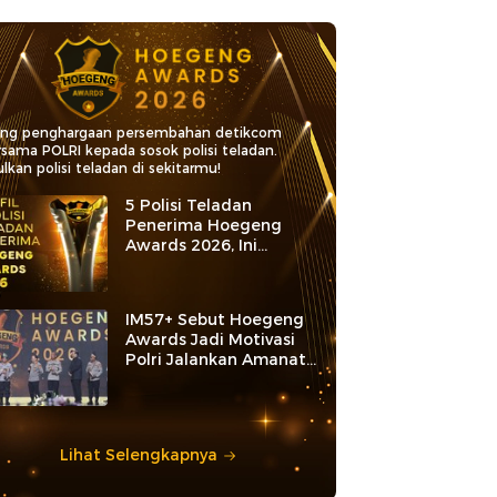
ang penghargaan persembahan detikcom
rsama POLRI kepada sosok polisi teladan.
lkan polisi teladan di sekitarmu!
5 Polisi Teladan
Penerima Hoegeng
Awards 2026, Ini
Kategori dan Kiprahnya
IM57+ Sebut Hoegeng
Awards Jadi Motivasi
Polri Jalankan Amanat
Konstitusi
Lihat Selengkapnya