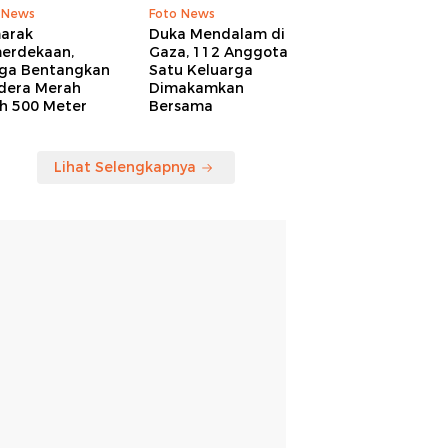
 News
Foto News
arak
Duka Mendalam di
erdekaan,
Gaza, 112 Anggota
ga Bentangkan
Satu Keluarga
dera Merah
Dimakamkan
ih 500 Meter
Bersama
Lihat Selengkapnya