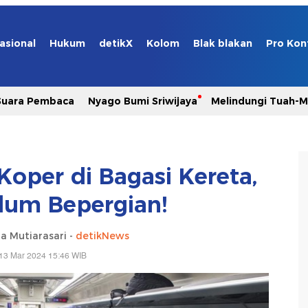
asional
Hukum
detikX
Kolom
Blak blakan
Pro Kon
Suara Pembaca
Nyago Bumi Sriwijaya
Melindungi Tuah-
Koper di Bagasi Kereta,
lum Bepergian!
a Mutiarasari -
detikNews
13 Mar 2024 15:46 WIB