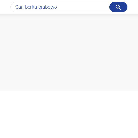
Cancel
Yang sedang ramai dicari
#1
piala presiden 2026
#2
prabowo
#3
gempa hari ini
#4
demo
#5
iran
Promoted
Terakhir yang dicari
Loading...