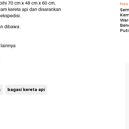
hi 70 cm x 48 cm x 60 cm,
Foto
lam kereta api dan disarankan
Sem
ekspedisi.
Kem
War
Ben
an dibawa:
Put
f lainnya
k
a
bagasi kereta api