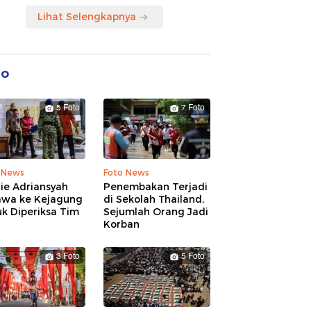
Lihat Selengkapnya
to
5 Foto
7 Foto
 News
Foto News
ie Adriansyah
Penembakan Terjadi
awa ke Kejagung
di Sekolah Thailand,
k Diperiksa Tim
Sejumlah Orang Jadi
Korban
3 Foto
5 Foto