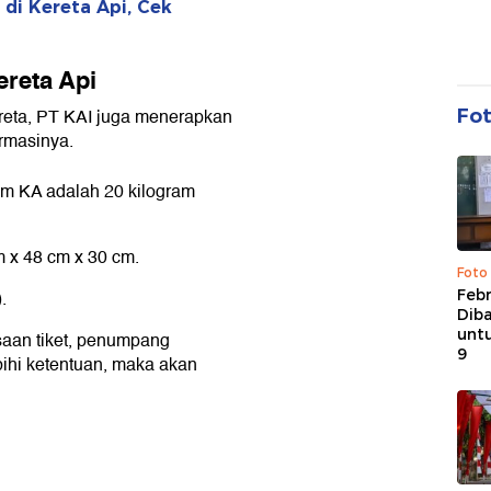
di Kereta Api, Cek
reta Api
ereta, PT KAI juga menerapkan
Fo
rmasinya.
am KA adalah 20 kilogram
 x 48 cm x 30 cm.
Foto
Febr
.
Dib
untu
saan tiket, penumpang
9
ihi ketentuan, maka akan