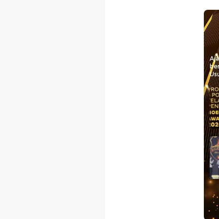
Aj
be
Usu