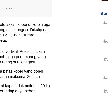
H CONTENT
Ber
#
letakkan koper di kereta agar
 di rak bagasi. Dikutip dari
121_), berikut cara
eta.
#
i vertikal. Posisi ini akan
, sehingga penumpang yang
#
n ruang di rak bagasi.
a batas koper yang boleh
dalah maksimal 26 inch.
#
t koper tidak melebihi 20 kg
 terhadap daya beban.
#