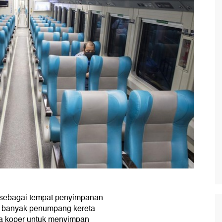
 sebagai tempat penyimpanan
an banyak penumpang kereta
a koper untuk menyimpan