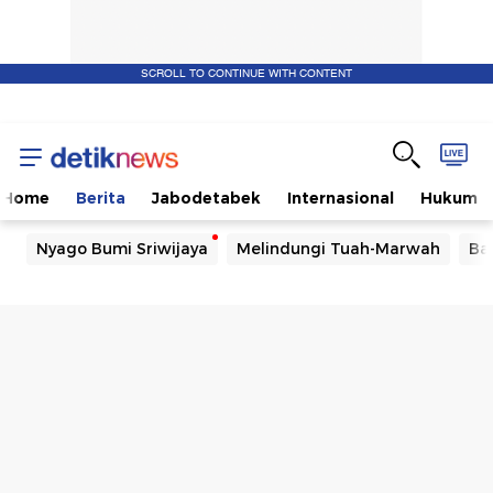
SCROLL TO CONTINUE WITH CONTENT
Home
Berita
Jabodetabek
Internasional
Hukum
Nyago Bumi Sriwijaya
Melindungi Tuah-Marwah
Ba