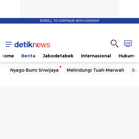
SCROLL TO CONTINUE WITH CONTENT
Home
Berita
Jabodetabek
Internasional
Hukum
Nyago Bumi Sriwijaya
Melindungi Tuah-Marwah
Ba