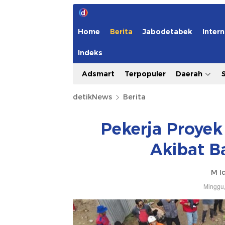
Home
Berita
Jabodetabek
Intern
Indeks
Adsmart
Terpopuler
Daerah
detikNews
Berita
Pekerja Proyek
Akibat Ba
M I
Minggu,