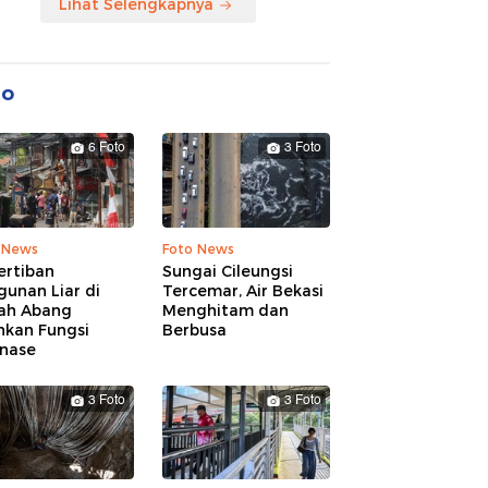
Lihat Selengkapnya
to
6 Foto
3 Foto
 News
Foto News
ertiban
Sungai Cileungsi
unan Liar di
Tercemar, Air Bekasi
ah Abang
Menghitam dan
hkan Fungsi
Berbusa
inase
3 Foto
3 Foto