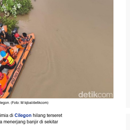
legon. (Foto: M Iqbal/detikcom)
Cilegon
imia di
hilang terseret
a menerjang banjir di sekitar