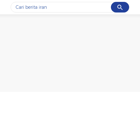
Cancel
Yang sedang ramai dicari
#1
gempa hari ini
#2
gempa
#3
iran
#4
demo
#5
prabowo
Promoted
Terakhir yang dicari
Loading...