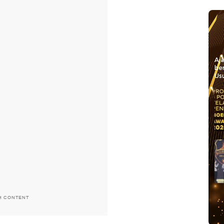
Aj
be
Usu
H CONTENT