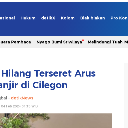
asional
Hukum
detikX
Kolom
Blak blakan
Pro Kon
Suara Pembaca
Nyago Bumi Sriwijaya
Melindungi Tuah-
 Hilang Terseret Arus
njir di Cilegon
qbal -
detikNews
 04 Feb 2024 01:13 WIB