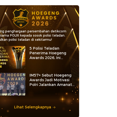
ang penghargaan persembahan detikcom
rsama POLRI kepada sosok polisi teladan.
lkan polisi teladan di sekitarmu!
5 Polisi Teladan
Penerima Hoegeng
Awards 2026, Ini
Kategori dan Kiprahnya
IM57+ Sebut Hoegeng
Awards Jadi Motivasi
Polri Jalankan Amanat
Konstitusi
Lihat Selengkapnya