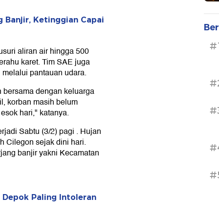
 Banjir, Ketinggian Capai
Ber
#
uri aliran air hingga 500
erahu karet. Tim SAE juga
melalui pantauan udara.
#
 bersama dengan keluarga
l, korban masih belum
#
esok hari," katanya.
rjadi Sabtu (3/2) pagi . Hujan
 Cilegon sejak dini hari.
#
rjang banjir yakni Kecamatan
#
 Depok Paling Intoleran