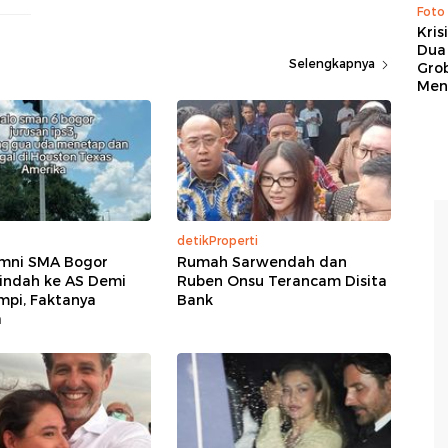
Foto
Kris
Dua 
Selengkapnya
Gro
Men
detikProperti
umni SMA Bogor
Rumah Sarwendah dan
indah ke AS Demi
Ruben Onsu Terancam Disita
mpi, Faktanya
Bank
a