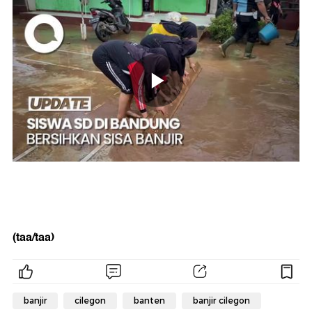
(taa/taa)
banjir
cilegon
banten
banjir cilegon