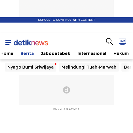
SCROLL TO CONTINUE WITH CONTENT
Home
Berita
Jabodetabek
Internasional
Hukum
Nyago Bumi Sriwijaya
Melindungi Tuah-Marwah
Ban
ADVERTISEMENT