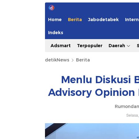
Home
Berita
Jabodetabek
Intern
Indeks
Adsmart
Terpopuler
Daerah
detikNews
Berita
Menlu Diskusi 
Advisory Opinion 
Rumondan
Selasa