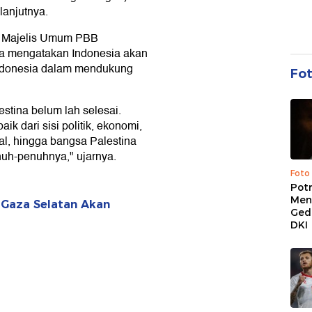
lanjutnya.
 Majelis Umum PBB
ia mengatakan Indonesia akan
Indonesia dalam mendukung
Fo
estina belum lah selesai.
ik dari sisi politik, ekonomi,
l, hingga bangsa Palestina
uh-penuhnya," ujarnya.
Foto
Pot
Men
i Gaza Selatan Akan
Ged
DKI