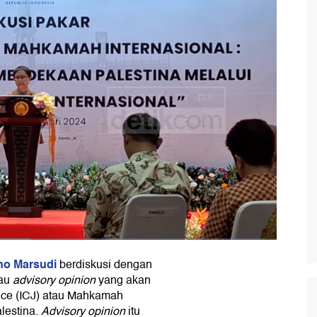
no Marsudi
berdiskusi dengan
tau
advisory opinion
yang akan
tice (ICJ) atau Mahkamah
alestina.
Advisory opinion
itu