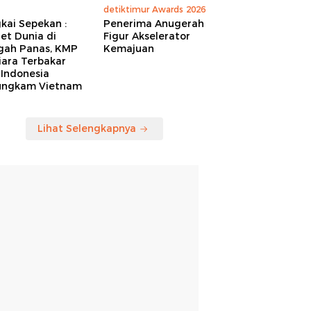
detiktimur Awards 2026
kai Sepekan :
Penerima Anugerah
et Dunia di
Figur Akselerator
gah Panas, KMP
Kemajuan
iara Terbakar
 Indonesia
ungkam Vietnam
Lihat Selengkapnya