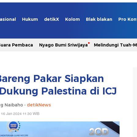
asional
Hukum
detikX
Kolom
Blak blakan
Pro Kon
Suara Pembaca
Nyago Bumi Sriwijaya
Melindungi Tuah-
Bareng Pakar Siapkan
Dukung Palestina di ICJ
g Naibaho -
detikNews
, 16 Jan 2024 11:30 WIB