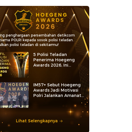
ang penghargaan persembahan detikcom
rsama POLRI kepada sosok polisi teladan.
lkan polisi teladan di sekitarmu!
5 Polisi Teladan
Penerima Hoegeng
Awards 2026, Ini
Kategori dan Kiprahnya
IM57+ Sebut Hoegeng
Awards Jadi Motivasi
Polri Jalankan Amanat
Konstitusi
Lihat Selengkapnya