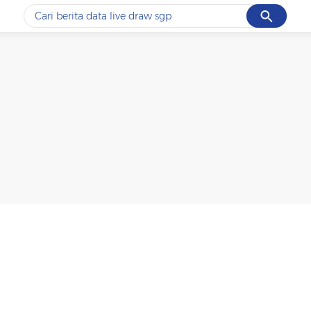
Cancel
Yang sedang ramai dicari
#1
data live draw sgp
#2
iran
#3
senjata
#4
prabowo
#5
gempa hari ini
Promoted
Terakhir yang dicari
Loading...