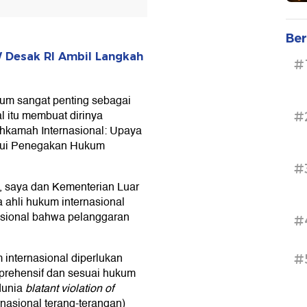
Ber
W Desak RI Ambil Langkah
#
um sangat penting sebagai
al itu membuat dirinya
#
ahkamah Internasional: Upaya
lui Penegakan Hukum
#
a, saya dan Kementerian Luar
 ahli hukum internasional
asional bahwa pelanggaran
#
internasional diperlukan
#
prehensif dan sesuai hukum
dunia
blatant violation of
nasional terang-terangan)