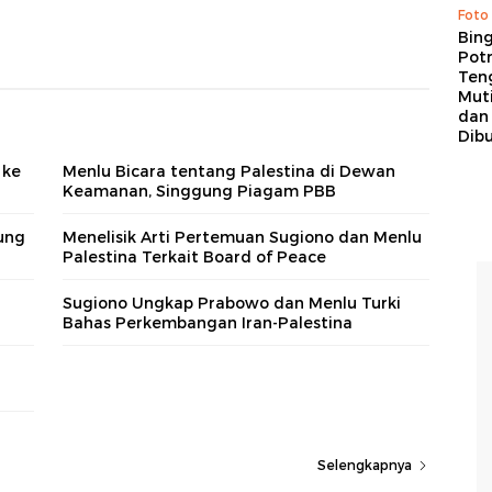
Foto
Bing
Potr
Ten
Mut
dan
Dib
 ke
Menlu Bicara tentang Palestina di Dewan
Keamanan, Singgung Piagam PBB
ung
Menelisik Arti Pertemuan Sugiono dan Menlu
Palestina Terkait Board of Peace
Sugiono Ungkap Prabowo dan Menlu Turki
a
Bahas Perkembangan Iran-Palestina
Selengkapnya