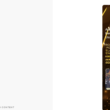
Aj
be
Usu
H CONTENT