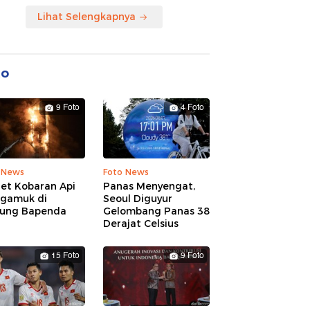
Lihat Selengkapnya
to
9 Foto
4 Foto
 News
Foto News
ret Kobaran Api
Panas Menyengat,
gamuk di
Seoul Diguyur
ung Bapenda
Gelombang Panas 38
Derajat Celsius
15 Foto
9 Foto