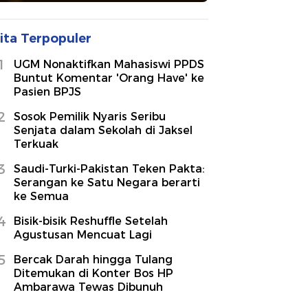
ita Terpopuler
1
UGM Nonaktifkan Mahasiswi PPDS
Buntut Komentar 'Orang Have' ke
Pasien BPJS
2
Sosok Pemilik Nyaris Seribu
Senjata dalam Sekolah di Jaksel
Terkuak
3
Saudi-Turki-Pakistan Teken Pakta:
Serangan ke Satu Negara berarti
ke Semua
4
Bisik-bisik Reshuffle Setelah
Agustusan Mencuat Lagi
5
Bercak Darah hingga Tulang
Ditemukan di Konter Bos HP
Ambarawa Tewas Dibunuh