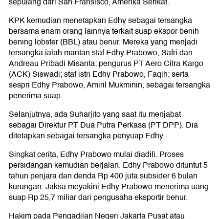
sepulang dari San Fransisco, Amerika Serikat.
KPK kemudian menetapkan Edhy sebagai tersangka
bersama enam orang lainnya terkait suap ekspor benih
bening lobster (BBL) atau benur. Mereka yang menjadi
tersangka ialah mantan staf Edhy Prabowo, Safri dan
Andreau Pribadi Misanta; pengurus PT Aero Citra Kargo
(ACK) Siswadi; staf istri Edhy Prabowo, Faqih; serta
sespri Edhy Prabowo, Amiril Mukminin, sebagai tersangka
penerima suap.
Selanjutnya, ada Suharjito yang saat itu menjabat
sebagai Direktur PT Dua Putra Perkasa (PT DPP). Dia
ditetapkan sebagai tersangka penyuap Edhy.
Singkat cerita, Edhy Prabowo mulai diadili. Proses
persidangan kemudian berjalan. Edhy Prabowo dituntut 5
tahun penjara dan denda Rp 400 juta subsider 6 bulan
kurungan. Jaksa meyakini Edhy Prabowo menerima uang
suap Rp 25,7 miliar dari pengusaha eksportir benur.
Hakim pada Pengadilan Negeri Jakarta Pusat atau