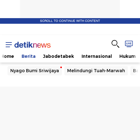
SCROLL TO CONTINUE WITH CONTENT
Home
Berita
Jabodetabek
Internasional
Hukum
Nyago Bumi Sriwijaya
Melindungi Tuah-Marwah
Ba