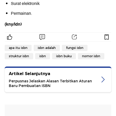
Surat elektronik
Permainan.
(kny/idn)
apa itu isbn
isbn adalah
fungsi isbn
struktur isbn
isbn
isbn buku
nomor isbn
Artikel Selanjutnya
Perpusnas Jelaskan Alasan Terbitkan Aturan
Baru Pembuatan ISBN