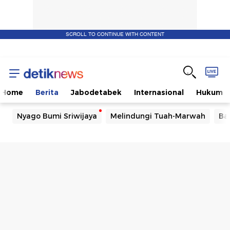
SCROLL TO CONTINUE WITH CONTENT
Home
Berita
Jabodetabek
Internasional
Hukum
Nyago Bumi Sriwijaya
Melindungi Tuah-Marwah
Ba