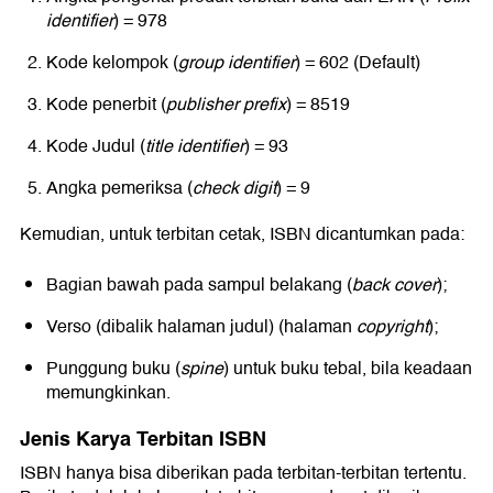
identifier
) = 978
Kode kelompok (
group identifier
) = 602 (Default)
Kode penerbit (
publisher prefix
) = 8519
Kode Judul (
title identifier
) = 93
Angka pemeriksa (
check digit
) = 9
Kemudian, untuk terbitan cetak, ISBN dicantumkan pada:
Bagian bawah pada sampul belakang (
back cover
);
Verso (dibalik halaman judul) (halaman
copyright
);
Punggung buku (
spine
) untuk buku tebal, bila keadaan
memungkinkan.
Jenis Karya Terbitan ISBN
ISBN hanya bisa diberikan pada terbitan-terbitan tertentu.