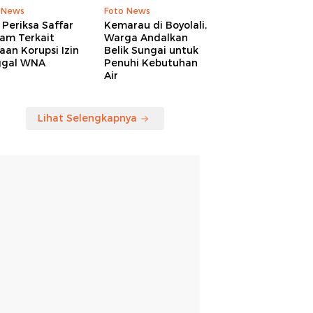
 News
Foto News
Periksa Saffar
Kemarau di Boyolali,
am Terkait
Warga Andalkan
an Korupsi Izin
Belik Sungai untuk
ggal WNA
Penuhi Kebutuhan
Air
Lihat Selengkapnya