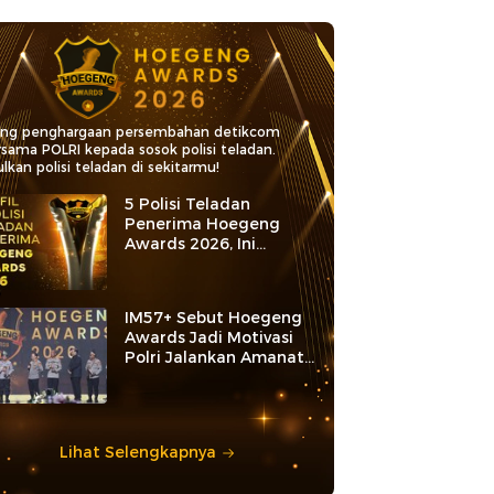
ang penghargaan persembahan detikcom
rsama POLRI kepada sosok polisi teladan.
lkan polisi teladan di sekitarmu!
5 Polisi Teladan
Penerima Hoegeng
Awards 2026, Ini
Kategori dan Kiprahnya
IM57+ Sebut Hoegeng
Awards Jadi Motivasi
Polri Jalankan Amanat
Konstitusi
Lihat Selengkapnya