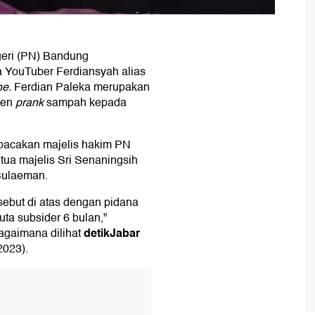
geri (PN) Bandung
a YouTuber Ferdiansyah alias
ne.
Ferdian Paleka merupakan
ten
prank
sampah kepada
ibacakan majelis hakim PN
tua majelis Sri Senaningsih
Sulaeman.
sebut di atas dengan pidana
ta subsider 6 bulan,"
detikJabar
agaimana dilihat
2023).