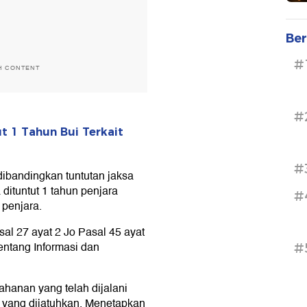
Ber
#
H CONTENT
#
t 1 Tahun Bui Terkait
#
 dibandingkan tuntutan jaksa
ituntut 1 tahun penjara
#
 penjara.
al 27 ayat 2 Jo Pasal 45 ayat
ntang Informasi dan
#
anan yang telah dijalani
a yang dijatuhkan. Menetapkan