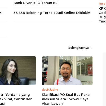
Bank Divonis 13 Tahun Bui
Foto
KPK 
KI
33.836 Rekening Terkait Judi Online Diblokir!
God
Duga
Tin
Selengkapnya
detikJatim
tri Yordania yang
Klarifikasi PO Soal Bus Pakai
 Viral, Cantik dan
Klakson Suara Jokowi 'Saya
asi
Akan Lawan'