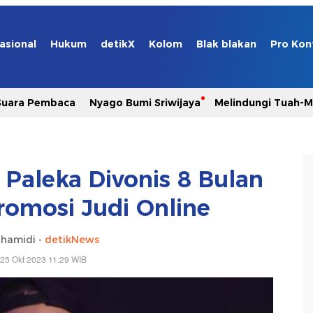
asional
Hukum
detikX
Kolom
Blak blakan
Pro Kon
Suara Pembaca
Nyago Bumi Sriwijaya
Melindungi Tuah-
 Paleka Divonis 8 Bulan
Promosi Judi Online
lhamidi -
detikNews
25 Okt 2023 11:29 WIB