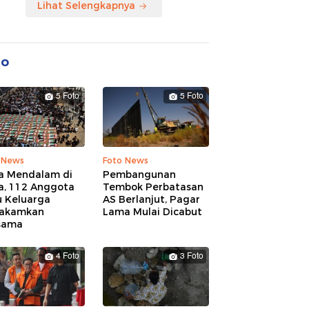
Lihat Selengkapnya
to
5 Foto
5 Foto
 News
Foto News
a Mendalam di
Pembangunan
a, 112 Anggota
Tembok Perbatasan
u Keluarga
AS Berlanjut, Pagar
akamkan
Lama Mulai Dicabut
sama
4 Foto
3 Foto