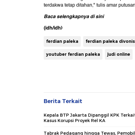
terdakwa tetap ditahan," tulis amar putusan
Baca selengkapnya
di sini
(idh/idh)
ferdian paleka
ferdian paleka divonis
youtuber ferdian paleka
judi online
Berita Terkait
Kepala BTP Jakarta Dipanggil KPK Terkai
Kasus Korupsi Proyek Rel KA
Tabrak Pedagang hingga Tewas, Pemobil