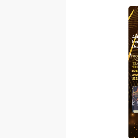
Aj
be
Usu