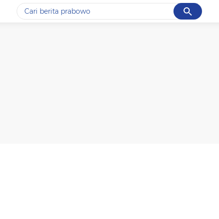
Cancel
Yang sedang ramai dicari
#1
data live draw sgp
#2
gempa hari ini
#3
prabowo
#4
iran
#5
demo
Promoted
Terakhir yang dicari
Loading...