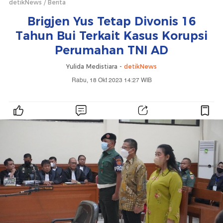
detikNews
Berita
Brigjen Yus Tetap Divonis 16
Tahun Bui Terkait Kasus Korupsi
Perumahan TNI AD
Yulida Medistiara -
detikNews
Rabu, 18 Okt 2023 14:27 WIB