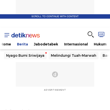
SCROLL TO CONTINUE WITH CONTENT
Home
Berita
Jabodetabek
Internasional
Hukum
Nyago Bumi Sriwijaya
Melindungi Tuah-Marwah
Ban
ADVERTISEMENT