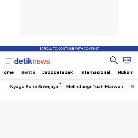
SCROLL TO CONTINUE WITH CONTENT
Home
Berita
Jabodetabek
Internasional
Hukum
Nyago Bumi Sriwijaya
Melindungi Tuah-Marwah
Ba