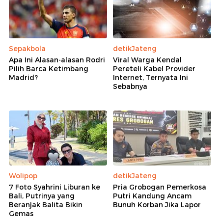
Sepakbola
detikJateng
Apa Ini Alasan-alasan Rodri
Viral Warga Kendal
Pilih Barca Ketimbang
Pereteli Kabel Provider
Madrid?
Internet, Ternyata Ini
Sebabnya
Wolipop
detikJateng
7 Foto Syahrini Liburan ke
Pria Grobogan Pemerkosa
Bali, Putrinya yang
Putri Kandung Ancam
Beranjak Balita Bikin
Bunuh Korban Jika Lapor
Gemas