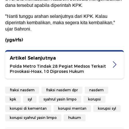
dana tersebut apabila diperintah KPK.
"Nanti tunggu arahan selanjutnya dari KPK. Kalau
diperintah kembalikan, maka segera kita kembalikan,"
ujar Sahroni.
(ygs/rfs)
Artikel Selanjutnya
Polda Metro Tindak 28 Pegiat Medsos Terkait
Provokasi-Hoax, 10 Diproses Hukum
fraksi nasdem
fraksi nasdem dpr
nasdem
kpk
syl
syahrul yasin limpo
korupsi
korupsi di kementan
korupsi mentan
korupsi syl
korupsi syahrul yasin limpo
hukum