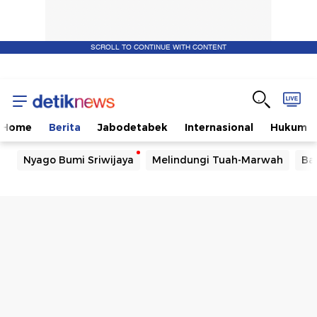
SCROLL TO CONTINUE WITH CONTENT
Home
Berita
Jabodetabek
Internasional
Hukum
Nyago Bumi Sriwijaya
Melindungi Tuah-Marwah
Ba