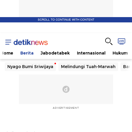
SCROLL TO CONTINUE WITH CONTENT
Home
Berita
Jabodetabek
Internasional
Hukum
Nyago Bumi Sriwijaya
Melindungi Tuah-Marwah
Ban
ADVERTISEMENT