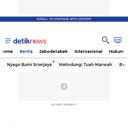
SCROLL TO CONTINUE WITH CONTENT
Home
Berita
Jabodetabek
Internasional
Hukum
Nyago Bumi Sriwijaya
Melindungi Tuah-Marwah
Ban
ADVERTISEMENT