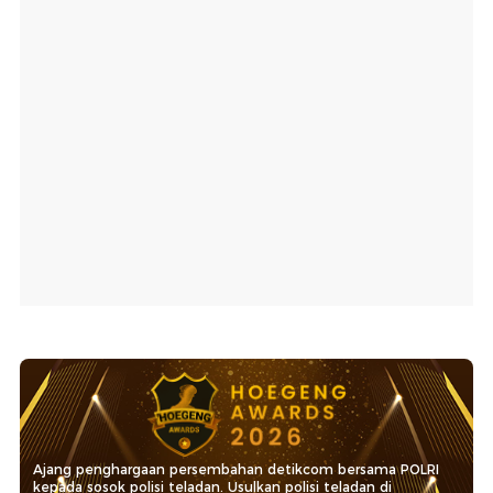
Ajang penghargaan persembahan detikcom bersama POLRI
kepada sosok polisi teladan. Usulkan polisi teladan di