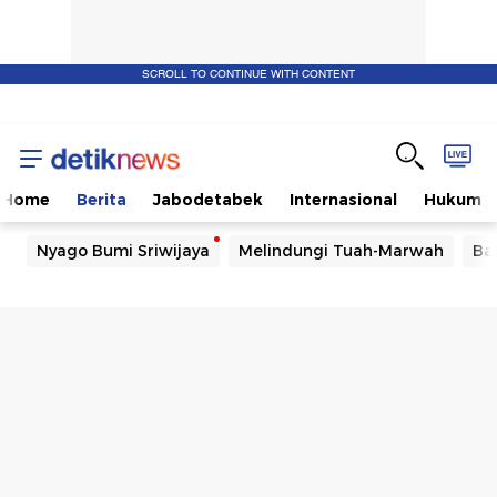
SCROLL TO CONTINUE WITH CONTENT
Home
Berita
Jabodetabek
Internasional
Hukum
Nyago Bumi Sriwijaya
Melindungi Tuah-Marwah
Ba