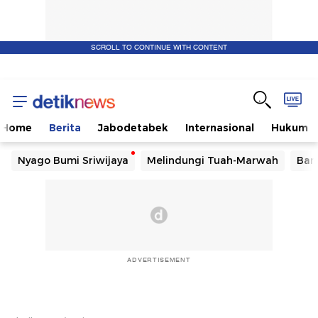
SCROLL TO CONTINUE WITH CONTENT
Home
Berita
Jabodetabek
Internasional
Hukum
Nyago Bumi Sriwijaya
Melindungi Tuah-Marwah
Ban
ADVERTISEMENT