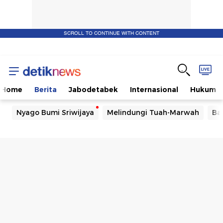
SCROLL TO CONTINUE WITH CONTENT
Home
Berita
Jabodetabek
Internasional
Hukum
Nyago Bumi Sriwijaya
Melindungi Tuah-Marwah
Ba