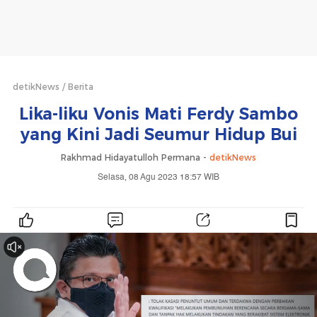
detikNews
Berita
Lika-liku Vonis Mati Ferdy Sambo
yang Kini Jadi Seumur Hidup Bui
Rakhmad Hidayatulloh Permana -
detikNews
Selasa, 08 Agu 2023 18:57 WIB