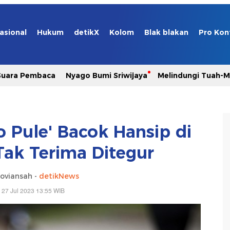
asional
Hukum
detikX
Kolom
Blak blakan
Pro Kon
Suara Pembaca
Nyago Bumi Sriwijaya
Melindungi Tuah-
o Pule' Bacok Hansip di
Tak Terima Ditegur
oviansah -
detikNews
 27 Jul 2023 13:55 WIB