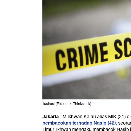
Ilustrasi (Foto: dok. Thinkstock)
Jakarta
-
M Ikhwan Kalau alias MIK (21) d
pembacokan terhadap Nasip (42),
seoran
Timur. Ikhwan mengaku membacok Nasip ka