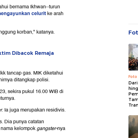
ahui bernama Ikhwan--turun
engayunkan celurit
ke arah
ggung korban," katanya.
Fo
aktim Dibacok Remaja
kk tancap gas. MIK diketahui
Foto
hirnya ditangkap polisi.
Dari
hing
3, sekira pukul 16.00 WIB di
Pem
turnya.
Tam
Tran
r
. Ia juga merupakan residivis.
s. Dia punya catatan
n, nama kelompok
gangster-
nya