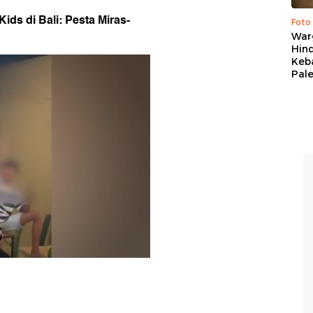
ids di Bali: Pesta Miras-
Foto
War
Hind
Keb
Pal