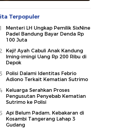
ita Terpopuler
1
Menteri LH Ungkap Pemilik SixNine
Padel Bandung Bayar Denda Rp
100 Juta
2
Keji! Ayah Cabuli Anak Kandung
Iming-imingi Uang Rp 200 Ribu di
Depok
3
Polisi Dalami Identitas Febrio
Adiono Terkait Kematian Sutrimo
4
Keluarga Serahkan Proses
Pengusutan Penyebab Kematian
Sutrimo ke Polisi
5
Api Belum Padam, Kebakaran di
Kosambi Tangerang Lahap 3
Gudang