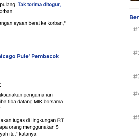
Tak terima ditegur,
pulang.
orban.
Ber
enganiayaan berat ke korban,"
#
#
hicago Pule' Pembacok
#
t
#
elaksanakan pengamanan
iba-tiba datang MIK bersama
.
#
akan tugas di lingkungan RT
erapa orang menggunakan 5
ah itu," katanya.