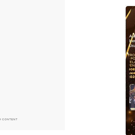
Aj
be
Usu
H CONTENT