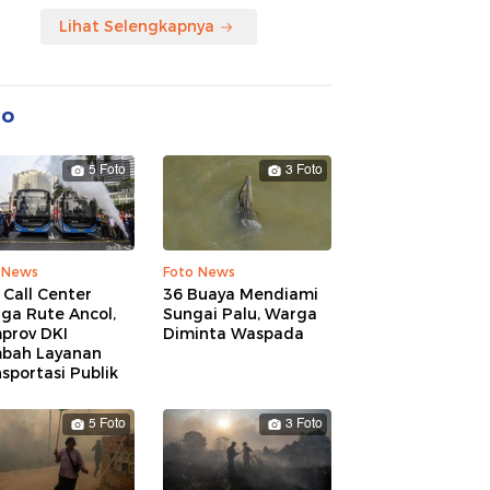
Lihat Selengkapnya
to
5 Foto
3 Foto
 News
Foto News
 Call Center
36 Buaya Mendiami
ga Rute Ancol,
Sungai Palu, Warga
prov DKI
Diminta Waspada
bah Layanan
sportasi Publik
5 Foto
3 Foto