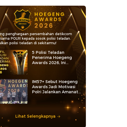
ang penghargaan persembahan detikcom
rsama POLRI kepada sosok polisi teladan.
lkan polisi teladan di sekitarmu!
5 Polisi Teladan
Penerima Hoegeng
Awards 2026, Ini
Kategori dan Kiprahnya
IM57+ Sebut Hoegeng
Awards Jadi Motivasi
Polri Jalankan Amanat
Konstitusi
Lihat Selengkapnya