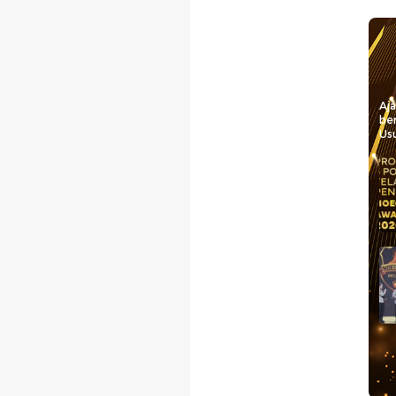
Aj
be
Usu