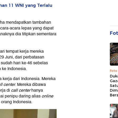
an 11 WNI yang Terlalu
usaha mendapatkan tambahan
acara-acara lepas yang dapat
Fo
 anaknya dia titipkan sementara
ari tempat kerja mereka
29 Juni, dari perbatasan
sudah hari ke-46 sebelas
 ke Indonesia.
Foto
Duk
a kerja dari Indonesia. Mereka
Gaz
ll center
. Mereka dibawa
Sat
rja di
call center
hanya
Dim
Ber
ai penipu daring alias
online
 orang Indonesia.