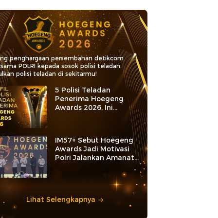
ang penghargaan persembahan detikcom
rsama POLRI kepada sosok polisi teladan.
lkan polisi teladan di sekitarmu!
5 Polisi Teladan
Penerima Hoegeng
Awards 2026, Ini
Kategori dan Kiprahnya
IM57+ Sebut Hoegeng
Awards Jadi Motivasi
Polri Jalankan Amanat
Konstitusi
Lihat Selengkapnya