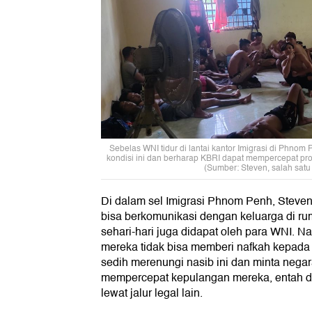
Sebelas WNI tidur di lantai kantor Imigrasi di Phn
kondisi ini dan berharap KBRI dapat mempercepat pr
(Sumber: Steven, salah satu
Di dalam sel Imigrasi Phnom Penh, Steven
bisa berkomunikasi dengan keluarga di r
sehari-hari juga didapat oleh para WNI. 
mereka tidak bisa memberi nafkah kepada
sedih merenungi nasib ini dan minta negara
mempercepat kepulangan mereka, entah de
lewat jalur legal lain.