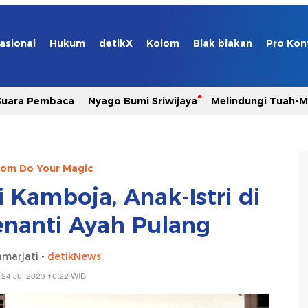
asional
Hukum
detikX
Kolom
Blak blakan
Pro Kon
Suara Pembaca
Nyago Bumi Sriwijaya
Melindungi Tuah-
com Do Your Magic
 Kamboja, Anak-Istri di
nanti Ayah Pulang
marjati -
detikNews
 24 Jul 2023 16:22 WIB