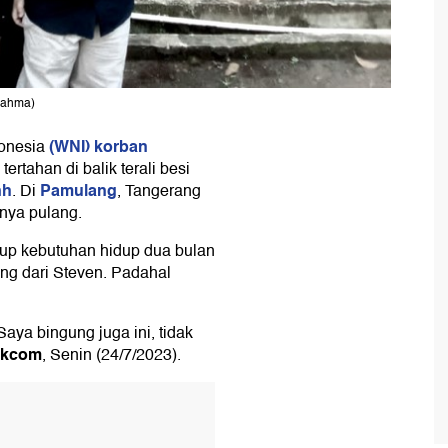
 Rahma)
(WNI) korban
donesia
tertahan di balik terali besi
nh
Pamulang
. Di
, Tangerang
nya pulang.
tup kebutuhan hidup dua bulan
ang dari Steven. Padahal
aya bingung juga ini, tidak
ikcom
, Senin (24/7/2023).