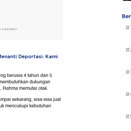
Ber
#
H CONTENT
#
Menanti Deportasi: Kami
#
g berusia 4 tahun dan 5
t membutuhkan dukungan
n, Rahma memutar otak.
#
mpai sekarang, sisa-sisa jual
tuk mencukupi kebutuhan
#