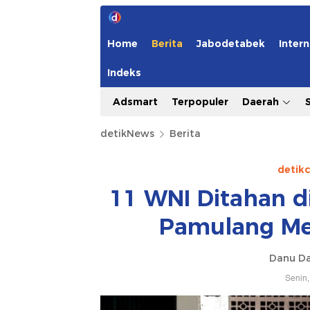
Home
Berita
Jabodetabek
Intern
Indeks
Adsmart
Terpopuler
Daerah
detikNews
Berita
detik
11 WNI Ditahan di
Pamulang Me
Danu Da
Senin,