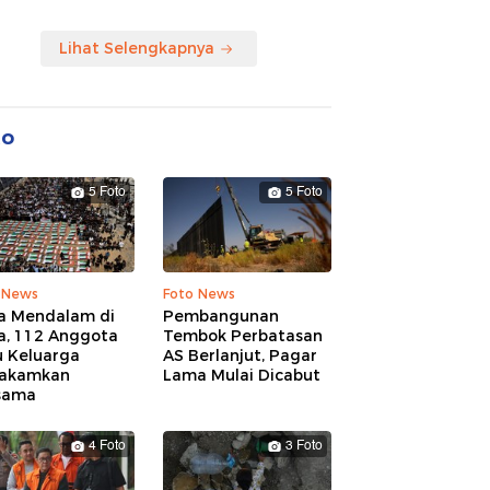
Lihat Selengkapnya
to
5 Foto
5 Foto
 News
Foto News
a Mendalam di
Pembangunan
a, 112 Anggota
Tembok Perbatasan
u Keluarga
AS Berlanjut, Pagar
akamkan
Lama Mulai Dicabut
sama
4 Foto
3 Foto