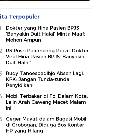
ita Terpopuler
1
Dokter yang Hina Pasien BPJS
'Banyakin Duit Halal' Minta Maaf:
Mohon Ampun
2
RS Pusri Palembang Pecat Dokter
Viral Hina Pasien BPJS 'Banyakin
Duit Halal'
3
Rudy Tanoesoedibjo Absen Lagi,
KPK: Jangan Tunda-tunda
Penyidikan!
4
Mobil Terbakar di Tol Dalam Kota,
Lalin Arah Cawang Macet Malam
Ini
5
Geger Mayat dalam Bagasi Mobil
di Grobogan, Diduga Bos Konter
HP yang Hilang