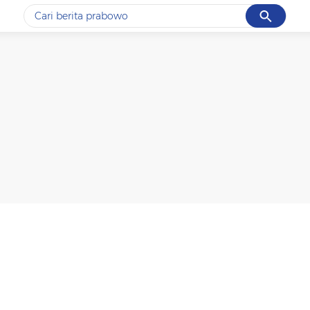
Cancel
Yang sedang ramai dicari
#1
gempa hari ini
#2
gempa
#3
prabowo
#4
iran
#5
demo
Promoted
Terakhir yang dicari
Loading...