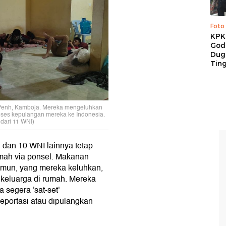
Foto
KPK 
God
Duga
Tin
om Penh, Kamboja. Mereka mengeluhkan
oses kepulangan mereka ke Indonesia.
 dari 11 WNI)
 dan 10 WNI lainnya tetap
umah via ponsel. Makanan
Namun, yang mereka keluhkan,
 keluarga di rumah. Mereka
 segera 'sat-set'
portasi atau dipulangkan