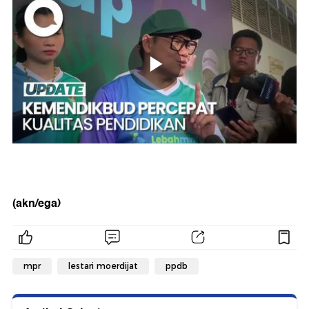
(akn/ega)
mpr
lestari moerdijat
ppdb