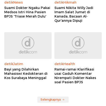
detikNews
detikHikmah
Suami Dokter Ngaku Pakai
Suami Nikita Willy Jadi
Medsos Istri Hina Pasien
Imam Salat Jumat di
BPJS 'Triase Merah Dulu'
Kanada, Bacaan Al-
Qur'annya Dipuji
detikJatim
detikHealth
Bayi yang Dilahirkan
Ramai-ramai Klarifikasi
Mahasiswi Kedokteran di
usai Gaduh Komentar
Kos Surabaya Meninggal
Nirempati Dokter-Nakes
soal Pasien BPJS
Selengkapnya