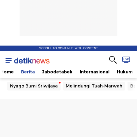
SCROLL TO CONTINUE WITH CONTENT
Home
Berita
Jabodetabek
Internasional
Hukum
Nyago Bumi Sriwijaya
Melindungi Tuah-Marwah
Ba