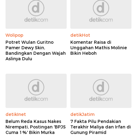
Wolipop
detikHot
Potret Wulan Guritno
Komentar Raisa di
Pamer Dewy Skin,
Unggahan Mathis Molinie
Bandingkan Dengan Wajah
Bikin Heboh
Aslinya Dulu
detikInet
detikJatim
Belum Reda Kasus Nakes
7 Fakta Pilu Pendakian
Nirempati, Postingan 'BPJS
Terakhir Maliya dan Irfan di
Cuma 1%' Bikin Murka
Gunung Piramid