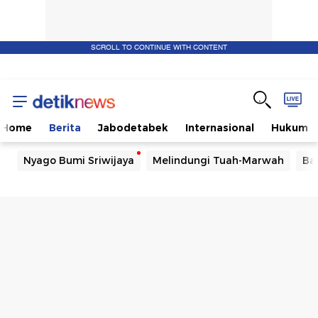
SCROLL TO CONTINUE WITH CONTENT
Home
Berita
Jabodetabek
Internasional
Hukum
Nyago Bumi Sriwijaya
Melindungi Tuah-Marwah
Ba