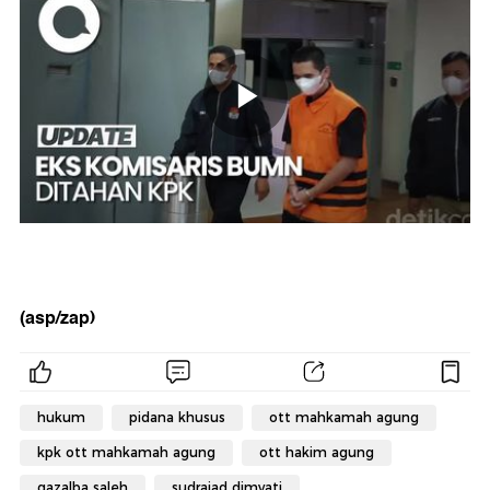
(asp/zap)
hukum
pidana khusus
ott mahkamah agung
kpk ott mahkamah agung
ott hakim agung
gazalba saleh
sudrajad dimyati