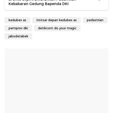
Kebakaran Gedung Bapenda DKI
kedubes as
trotoar depan kedubes as
pedestrian
pemprov dki
detikcom do your magic
jabodetabek