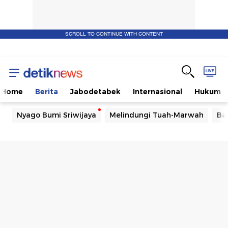
SCROLL TO CONTINUE WITH CONTENT
Home
Berita
Jabodetabek
Internasional
Hukum
Nyago Bumi Sriwijaya
Melindungi Tuah-Marwah
Ba