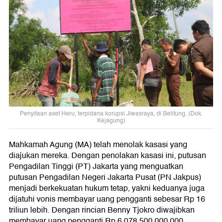
Penyitaan aset Heru, terpidana korupsi Jiwasraya, di Belitung. (Dok.
Kejagung)
Mahkamah Agung (MA) telah menolak kasasi yang
diajukan mereka. Dengan penolakan kasasi ini, putusan
Pengadilan Tinggi (PT) Jakarta yang menguatkan
putusan Pengadilan Negeri Jakarta Pusat (PN Jakpus)
menjadi berkekuatan hukum tetap, yakni keduanya juga
dijatuhi vonis membayar uang pengganti sebesar Rp 16
triliun lebih. Dengan rincian Benny Tjokro diwajibkan
membayar uang pengganti Rp 6.078.500.000.000,