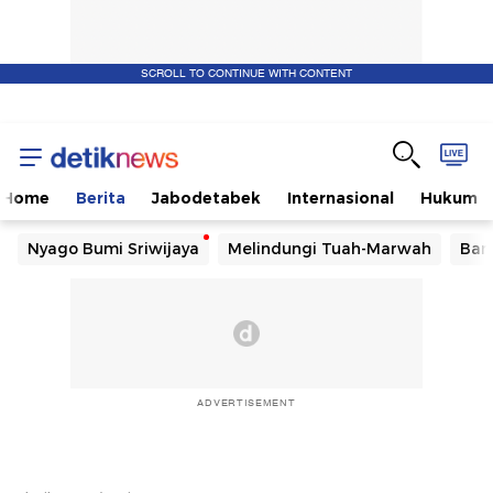
SCROLL TO CONTINUE WITH CONTENT
Home
Berita
Jabodetabek
Internasional
Hukum
Nyago Bumi Sriwijaya
Melindungi Tuah-Marwah
Ban
ADVERTISEMENT