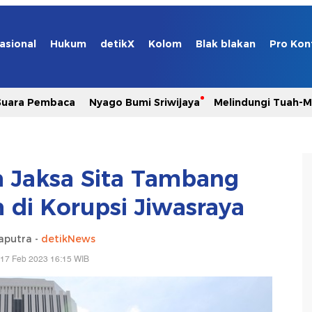
asional
Hukum
detikX
Kolom
Blak blakan
Pro Kon
Suara Pembaca
Nyago Bumi Sriwijaya
Melindungi Tuah-
 Jaksa Sita Tambang
h di Korupsi Jiwasraya
aputra -
detikNews
 17 Feb 2023 16:15 WIB