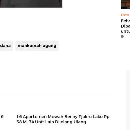
Foto
Febr
Dib
untu
9
idana
mahkamah agung
16
16 Apartemen Mewah Benny Tjokro Laku Rp
38 M, 74 Unit Lain Dilelang Ulang