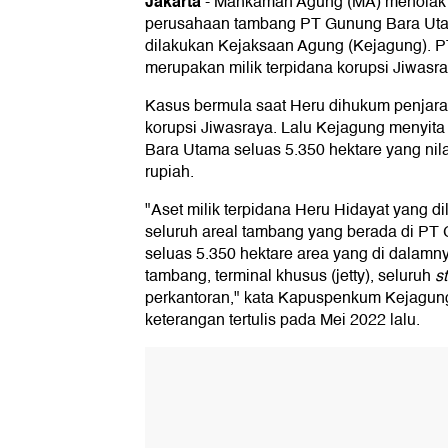
Jakarta
-
Mahkamah Agung (MA) menolak 
perusahaan tambang PT Gunung Bara Uta
dilakukan Kejaksaan Agung (Kejagung). 
merupakan milik terpidana korupsi Jiwasra
Kasus bermula saat Heru dihukum penjara
korupsi Jiwasraya. Lalu Kejagung menyit
Bara Utama seluas 5.350 hektare yang nila
rupiah.
"Aset milik terpidana Heru Hidayat yang d
seluruh areal tambang yang berada di P
seluas 5.350 hektare area yang di dalamn
tambang, terminal khusus (jetty), seluruh
s
perkantoran," kata Kapuspenkum Kejagu
keterangan tertulis pada Mei 2022 lalu.