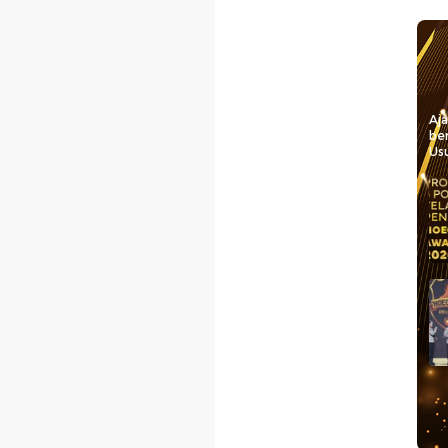
Aj
be
Usu