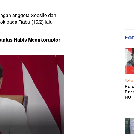
engan anggota Soesilo dan
ok pada Rabu (15/2) lalu
Fo
rantas Habis Megakoruptor
Foto
Kolo
Ber
HUT