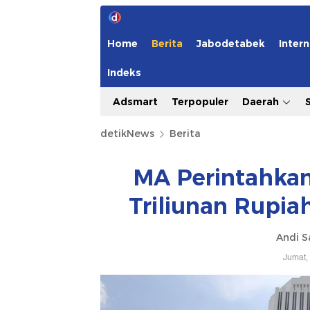
Home
Berita
Jabodetabek
Intern
Indeks
Adsmart
Terpopuler
Daerah
detikNews
Berita
MA Perintahkan
Triliunan Rupia
Andi S
Jumat,