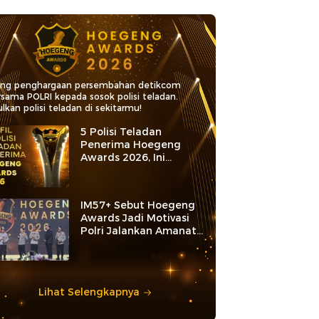
ang penghargaan persembahan detikcom
rsama POLRI kepada sosok polisi teladan.
lkan polisi teladan di sekitarmu!
5 Polisi Teladan
Penerima Hoegeng
Awards 2026, Ini
Kategori dan Kiprahnya
IM57+ Sebut Hoegeng
Awards Jadi Motivasi
Polri Jalankan Amanat
Konstitusi
Lihat Selengkapnya