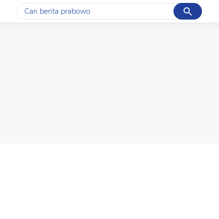
Cancel
Yang sedang ramai dicari
#1
data live draw sgp
#2
piala presiden 2026
#3
prabowo
#4
iran
#5
gempa hari ini
Promoted
Terakhir yang dicari
Loading...