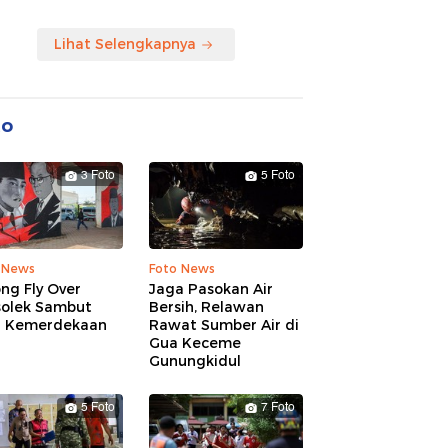
Lihat Selengkapnya
to
3 Foto
5 Foto
 News
Foto News
ng Fly Over
Jaga Pasokan Air
solek Sambut
Bersih, Relawan
 Kemerdekaan
Rawat Sumber Air di
Gua Keceme
Gunungkidul
5 Foto
7 Foto