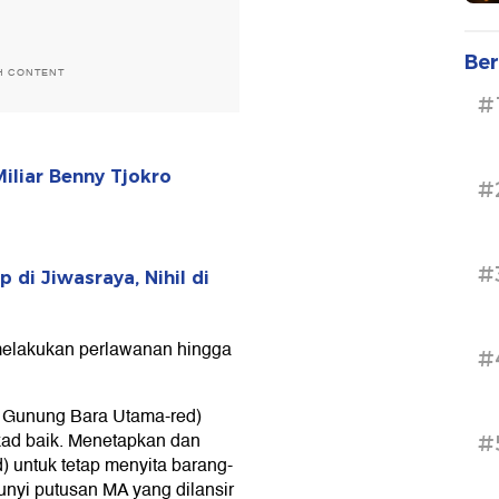
Ber
H CONTENT
#
liar Benny Tjokro
#
#
 di Jiwasraya, Nihil di
melakukan perlawanan hingga
#
 Gunung Bara Utama-red)
kad baik. Menetapkan dan
#
 untuk tetap menyita barang-
unyi putusan MA yang dilansir