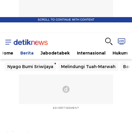
SCROLL TO CONTINUE WITH CONTENT
Home
Berita
Jabodetabek
Internasional
Hukum
Nyago Bumi Sriwijaya
Melindungi Tuah-Marwah
Ban
ADVERTISEMENT