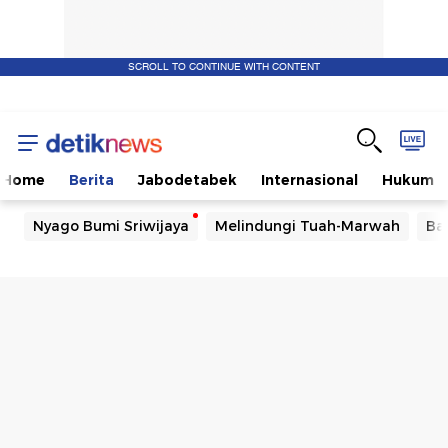
SCROLL TO CONTINUE WITH CONTENT
Home
Berita
Jabodetabek
Internasional
Hukum
Nyago Bumi Sriwijaya
Melindungi Tuah-Marwah
Ba