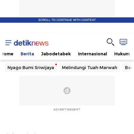
SCROLL TO CONTINUE WITH CONTENT
Home
Berita
Jabodetabek
Internasional
Hukum
Nyago Bumi Sriwijaya
Melindungi Tuah-Marwah
Ban
ADVERTISEMENT