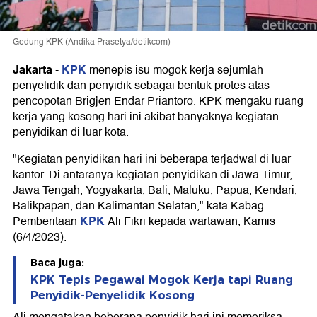
Gedung KPK (Andika Prasetya/detikcom)
Jakarta
KPK
-
menepis isu mogok kerja sejumlah
penyelidik dan penyidik sebagai bentuk protes atas
pencopotan Brigjen Endar Priantoro. KPK mengaku ruang
kerja yang kosong hari ini akibat banyaknya kegiatan
penyidikan di luar kota.
"Kegiatan penyidikan hari ini beberapa terjadwal di luar
kantor. Di antaranya kegiatan penyidikan di Jawa Timur,
Jawa Tengah, Yogyakarta, Bali, Maluku, Papua, Kendari,
Balikpapan, dan Kalimantan Selatan," kata Kabag
KPK
Pemberitaan
Ali Fikri kepada wartawan, Kamis
(6/4/2023).
Baca juga:
KPK Tepis Pegawai Mogok Kerja tapi Ruang
Penyidik-Penyelidik Kosong
Ali mengatakan beberapa penyidik hari ini memeriksa