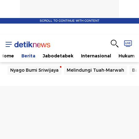
SCROLL TO CONTINUE WITH CONTENT
Home
Berita
Jabodetabek
Internasional
Hukum
Nyago Bumi Sriwijaya
Melindungi Tuah-Marwah
Ba