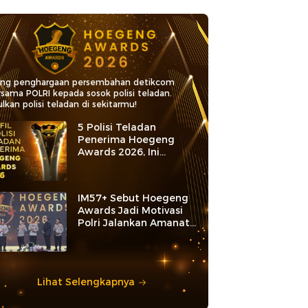
ang penghargaan persembahan detikcom
rsama POLRI kepada sosok polisi teladan.
lkan polisi teladan di sekitarmu!
5 Polisi Teladan
Penerima Hoegeng
Awards 2026, Ini
Kategori dan Kiprahnya
IM57+ Sebut Hoegeng
Awards Jadi Motivasi
Polri Jalankan Amanat
Konstitusi
Lihat Selengkapnya