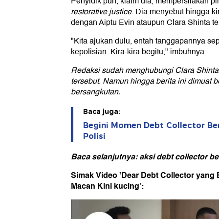
Penyidik pun, klaim dia, mempersilakan 
restorative justice
. Dia menyebut hingga ki
dengan Aiptu Evin ataupun Clara Shinta ter
"Kita ajukan dulu, entah tanggapannya sep
kepolisian. Kira-kira begitu," imbuhnya.
Redaksi sudah menghubungi Clara Shinta 
tersebut. Namun hingga berita ini dimuat 
bersangkutan.
Baca juga:
Begini Momen Debt Collector Be
Polisi
Baca selanjutnya: aksi debt collector ben
Simak Video 'Dear Debt Collector yang 
Macan Kini kucing':