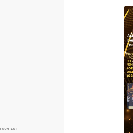
Aj
be
Usu
H CONTENT