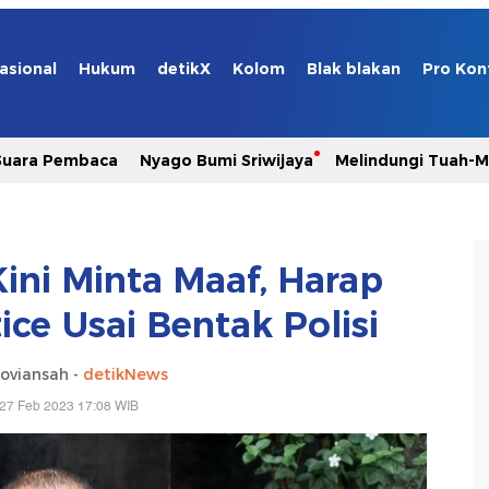
asional
Hukum
detikX
Kolom
Blak blakan
Pro Kon
Suara Pembaca
Nyago Bumi Sriwijaya
Melindungi Tuah-
Kini Minta Maaf, Harap
ice Usai Bentak Polisi
oviansah -
detikNews
 27 Feb 2023 17:08 WIB