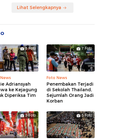
Lihat Selengkapnya
to
5 Foto
7 Foto
 News
Foto News
ie Adriansyah
Penembakan Terjadi
awa ke Kejagung
di Sekolah Thailand,
k Diperiksa Tim
Sejumlah Orang Jadi
Korban
3 Foto
5 Foto