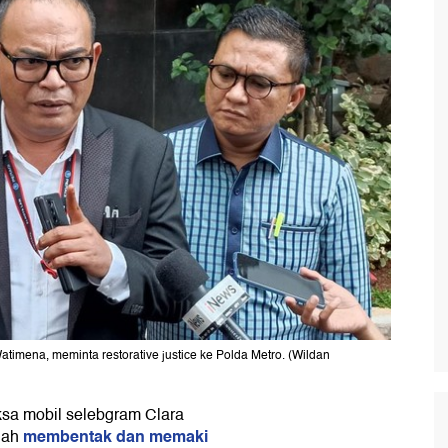
timena, meminta restorative justice ke Polda Metro. (Wildan
sa mobil selebgram Clara
membentak dan memaki
lah