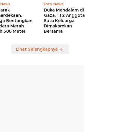
 News
Foto News
arak
Duka Mendalam di
erdekaan,
Gaza, 112 Anggota
ga Bentangkan
Satu Keluarga
dera Merah
Dimakamkan
ih 500 Meter
Bersama
Lihat Selengkapnya