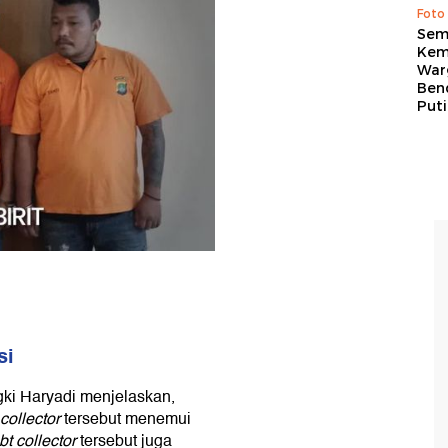
Foto
Sem
Kem
War
Ben
Put
si
ki Haryadi menjelaskan,
collector
tersebut menemui
t collector
tersebut juga