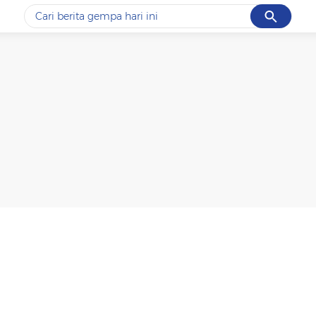
Cancel
Yang sedang ramai dicari
#1
piala presiden 2026
#2
prabowo
#3
gempa hari ini
#4
demo
#5
iran
Promoted
Terakhir yang dicari
Loading...