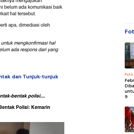
pihaknya mengajukan
ni belum ada komunikasi baik
kait hal tersebut.
erti apa, dimediasi oleh
Fo
untuk mengkonfirmasi hal
belum ada respons dari yang
Foto
ntak dan Tunjuk-tunjuk
Febr
Dib
untu
tak-bentak polisi....
9
Bentak Polisi: Kemarin