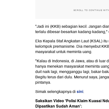
SCROLL TO CONTINUE WIT
"Jadi ini (KKB) sebagian kecil. Jangan dia
terlalu dibesar-besarkan kadang-kadang," 
Eks Kepala Staf Angkatan Laut (KSAL) it
kelompok premanisme. Dia menyebut KKB
masyarakat untuk meminta uang.
"Kalau di Indonesia, di Jawa, atau di luar
hanya menekan masyarakat meminta uang.
duit naik lagi, mengganggu lagi, bakar-bak
Begitu terus dari dulu. Menurut saya, jang
pintanya.
sini
Simak selengkapnya di
.
Saksikan Video 'Polisi Klaim Kuasai N
Dipastikan Sudah Aman':