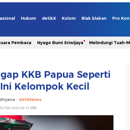
asional
Hukum
detikX
Kolom
Blak blakan
Pro Kon
Suara Pembaca
Nyago Bumi Sriwijaya
Melindungi Tuah-
gap KKB Papua Seperti
Ini Kelompok Kecil
adnyana -
detikNews
22 Feb 2023 09:14 WIB