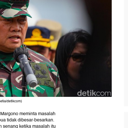
tia/detikcom)
Margono meminta masalah
ua tidak dibesar-besarkan.
senang ketika masalah itu