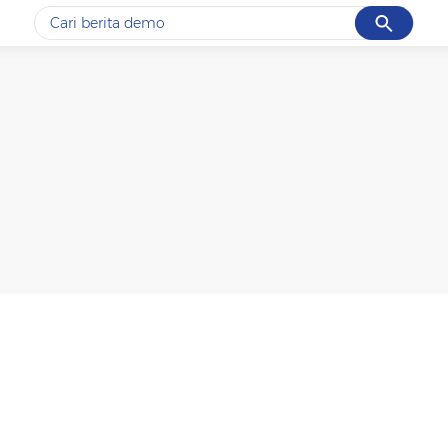
Cancel
Yang sedang ramai dicari
#1
piala presiden 2026
#2
prabowo
#3
gempa hari ini
#4
demo
#5
iran
Promoted
Terakhir yang dicari
Loading...