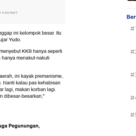
H CONTENT
Ber
#
nggap ini kelompok besar. Itu
ujar Yudo.
u menyebut KKB hanya seperti
#
 hanya menakut-nakuti
#
 daerah, ini kayak premanisme,
 Nanti kalau pas kehabisan
ar lagi, makan korban lagi.
an dibesar-besarkan,"
#
#
duga Pegunungan,