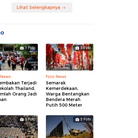
Lihat Selengkapnya
to
7 Foto
3 Foto
 News
Foto News
embakan Terjadi
Semarak
ekolah Thailand,
Kemerdekaan,
umlah Orang Jadi
Warga Bentangkan
ban
Bendera Merah
Putih 500 Meter
5 Foto
5 Foto