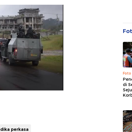
Fo
Foto
Pen
di S
Sej
Kor
ndika perkasa