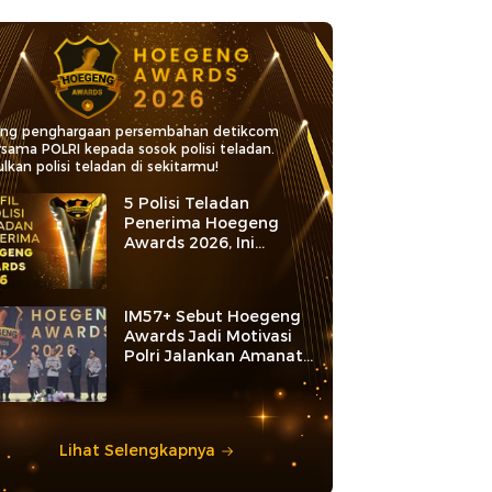
ang penghargaan persembahan detikcom
rsama POLRI kepada sosok polisi teladan.
lkan polisi teladan di sekitarmu!
5 Polisi Teladan
Penerima Hoegeng
Awards 2026, Ini
Kategori dan Kiprahnya
IM57+ Sebut Hoegeng
Awards Jadi Motivasi
Polri Jalankan Amanat
Konstitusi
Lihat Selengkapnya