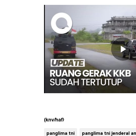
(knv/haf)
panglima tni
panglima tni jenderal a