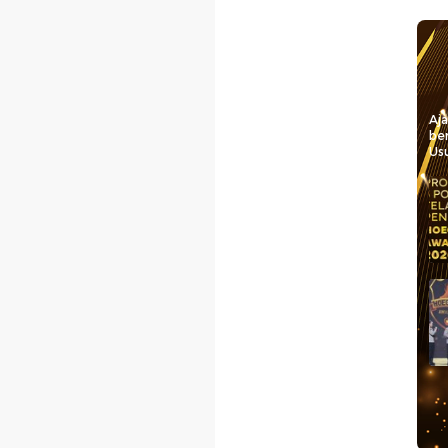
Aj
be
Usu