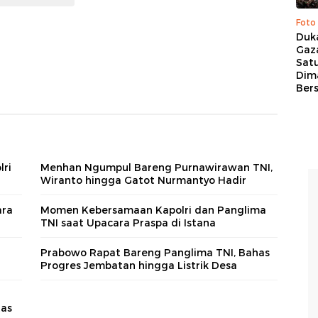
Foto
Duk
Gaz
Sat
Dim
Ber
lri
Menhan Ngumpul Bareng Purnawirawan TNI,
Wiranto hingga Gatot Nurmantyo Hadir
ara
Momen Kebersamaan Kapolri dan Panglima
TNI saat Upacara Praspa di Istana
Prabowo Rapat Bareng Panglima TNI, Bahas
Progres Jembatan hingga Listrik Desa
tas