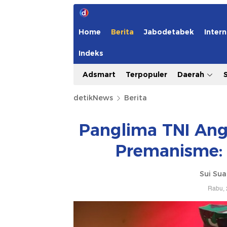
Home
Berita
Jabodetabek
Intern
Indeks
Adsmart
Terpopuler
Daerah
detikNews
Berita
Panglima TNI Ang
Premanisme: 
Sui Su
Rabu, 