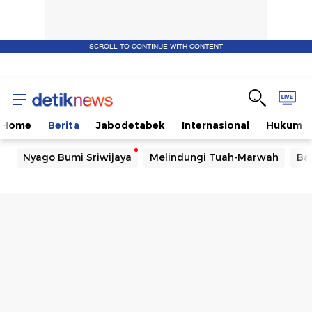
SCROLL TO CONTINUE WITH CONTENT
Home
Berita
Jabodetabek
Internasional
Hukum
Nyago Bumi Sriwijaya
Melindungi Tuah-Marwah
Ba