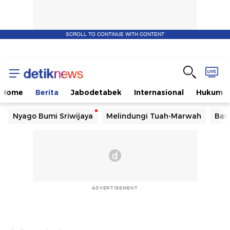
SCROLL TO CONTINUE WITH CONTENT
Home
Berita
Jabodetabek
Internasional
Hukum
Nyago Bumi Sriwijaya
Melindungi Tuah-Marwah
Ban
ADVERTISEMENT