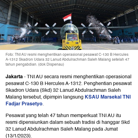
Foto: TNI AU resmi menghentikan operasional pesawat C-130 B Hercules
A-1312 Skadron Udara 32 Lanud Abdulrachman Saleh Malang setelah 47
tahun pengabdian. (dok Dispenau)
Jakarta
-
TNI AU secara resmi menghentikan operasional
pesawat C-130 B Hercules A-1312. Penghentian pesawat
Skadron Udara (Skd) 32 Lanud Abdulrachman Saleh
KSAU Marsekal TNI
Malang tersebut, dipimpin langsung
Fadjar Prasetyo
.
Pesawat yang telah 47 tahun memperkuat TNI AU itu
resmi dipensiunkan dalam sebuah tradisi di hanggar Skd
32 Lanud Abdulrachman Saleh Malang pada Jumat
(13/1/2023).