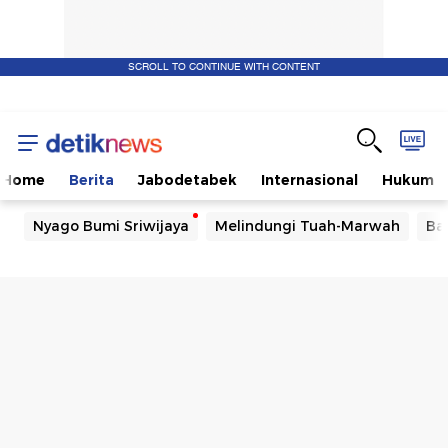
SCROLL TO CONTINUE WITH CONTENT
Home
Berita
Jabodetabek
Internasional
Hukum
Nyago Bumi Sriwijaya
Melindungi Tuah-Marwah
Ba