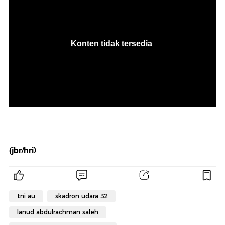
(jbr/hri)
tni au
skadron udara 32
lanud abdulrachman saleh