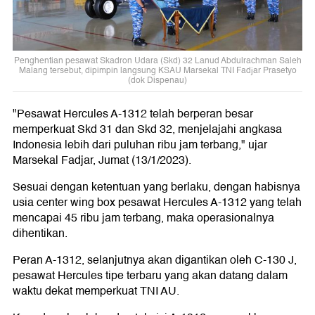
Penghentian pesawat Skadron Udara (Skd) 32 Lanud Abdulrachman Saleh
Malang tersebut, dipimpin langsung KSAU Marsekal TNI Fadjar Prasetyo
(dok Dispenau)
"Pesawat Hercules A-1312 telah berperan besar
memperkuat Skd 31 dan Skd 32, menjelajahi angkasa
Indonesia lebih dari puluhan ribu jam terbang," ujar
Marsekal Fadjar, Jumat (13/1/2023).
Sesuai dengan ketentuan yang berlaku, dengan habisnya
usia center wing box pesawat Hercules A-1312 yang telah
mencapai 45 ribu jam terbang, maka operasionalnya
dihentikan.
Peran A-1312, selanjutnya akan digantikan oleh C-130 J,
pesawat Hercules tipe terbaru yang akan datang dalam
waktu dekat memperkuat TNI AU.