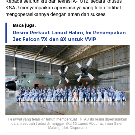
Kepada seluruh kru dan teknisi A-1312, secara khusus
KSAU menyampaikan apresiasinya yang telah terlibat
mengoperasikannya dengan aman dan sukses.
Baca juga:
Resmi Perkuat Lanud Halim, Ini Penampakan
Jet Falcon 7X dan 8X untuk VVIP
Pesawat yang telah 47 tahun memperkuat TNI AU itu resmi dipensiunkan
dalam sebuah tradisi di hanggar Skd 32 Lanud Abdulrachman Saleh
Malang (dok Dispenau)