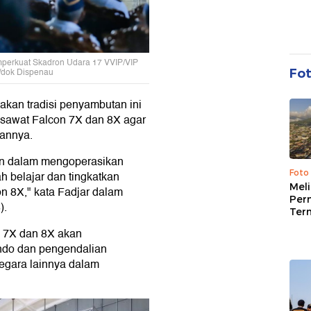
mperkuat Skadron Udara 17 VVIP/VIP
/dok Dispenau
Fo
kan tradisi penyambutan ini
esawat Falcon 7X dan 8X agar
iannya.
an dalam mengoperasikan
Foto
h belajar dan tingkatkan
Mel
 8X," kata Fadjar dalam
Per
).
Ter
n 7X dan 8X akan
ndo dan pengendalian
egara lainnya dalam