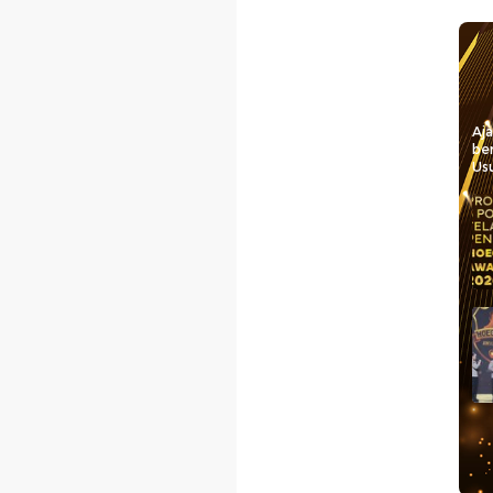
Aj
be
Usu