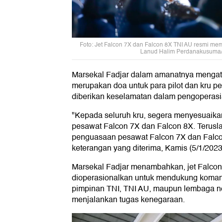
Foto: Jet Falcon 7X dan Falcon 8X TNI AU resmi me
Lanud Halim Perdanakusuma
Marsekal Fadjar dalam amanatnya mengata
merupakan doa untuk para pilot dan kru p
diberikan keselamatan dalam pengoperas
"Kepada seluruh kru, segera menyesuaik
pesawat Falcon 7X dan Falcon 8X. Terusla
penguasaan pesawat Falcon 7X dan Falcon
keterangan yang diterima, Kamis (5/1/2023
Marsekal Fadjar menambahkan, jet Falco
dioperasionalkan untuk mendukung koma
pimpinan TNI, TNI AU, maupun lembaga n
menjalankan tugas kenegaraan.