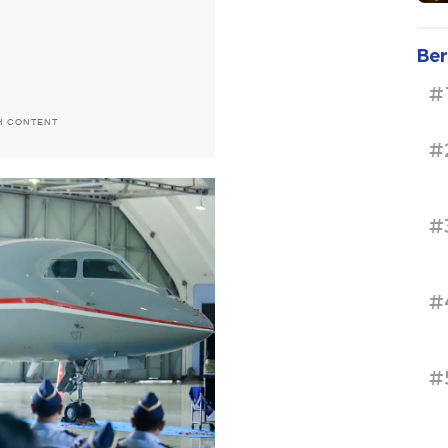
Ber
#
H CONTENT
#
#
#
#