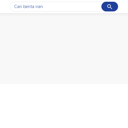
Cancel
Yang sedang ramai dicari
#1
data live draw sgp
#2
kebakaran
#3
prabowo
#4
iran
#5
gempa hari ini
Promoted
Terakhir yang dicari
Loading...