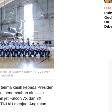
Foto
Pui
Ged
DKI 
Dibe
mperkuat Skadron Udara 17 VVIP/VIP
ma/dok ist
 terima kasih kepada Presiden
jui penambahan alutsista
n jet Falcon 7X dan 8X
 TNI AU menjadi Angkatan