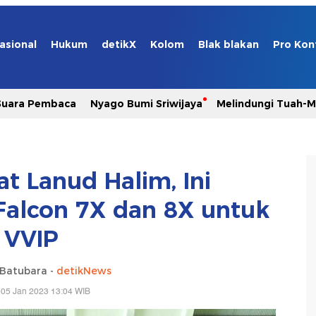
asional
Hukum
detikX
Kolom
Blak blakan
Pro Kon
Suara Pembaca
Nyago Bumi Sriwijaya
Melindungi Tuah-
t Lanud Halim, Ini
alcon 7X dan 8X untuk
VVIP
 Batubara -
detikNews
 05 Jan 2023 13:04 WIB