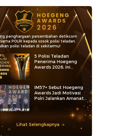
ang penghargaan persembahan detikcom
rsama POLRI kepada sosok polisi teladan.
lkan polisi teladan di sekitarmu!
5 Polisi Teladan
Penerima Hoegeng
Awards 2026, Ini
Kategori dan Kiprahnya
IM57+ Sebut Hoegeng
Awards Jadi Motivasi
Polri Jalankan Amanat
Konstitusi
Lihat Selengkapnya