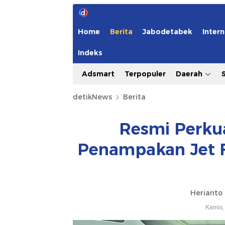
Home
Berita
Jabodetabek
Intern
Indeks
Adsmart
Terpopuler
Daerah
detikNews
Berita
Resmi Perkua
Penampakan Jet F
Herianto
Kamis,