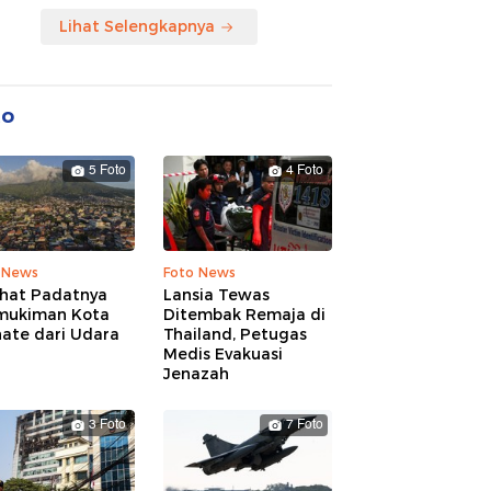
Lihat Selengkapnya
to
5 Foto
4 Foto
 News
Foto News
ihat Padatnya
Lansia Tewas
mukiman Kota
Ditembak Remaja di
nate dari Udara
Thailand, Petugas
Medis Evakuasi
Jenazah
3 Foto
7 Foto