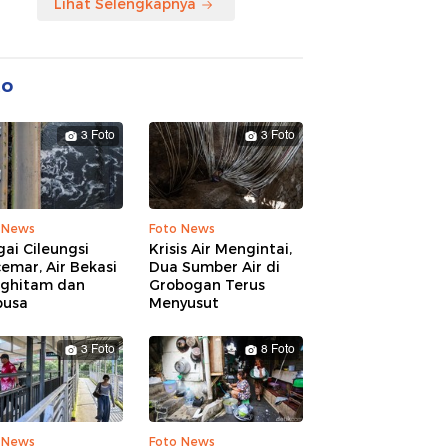
Lihat Selengkapnya
to
3 Foto
3 Foto
 News
Foto News
ai Cileungsi
Krisis Air Mengintai,
emar, Air Bekasi
Dua Sumber Air di
ghitam dan
Grobogan Terus
busa
Menyusut
3 Foto
8 Foto
 News
Foto News