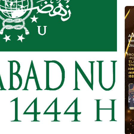
Aj
be
Usu