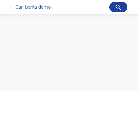
Cancel
Yang sedang ramai dicari
#1
gempa hari ini
#2
demo
#3
gempa
#4
iran
#5
prabowo
Promoted
Terakhir yang dicari
Loading...