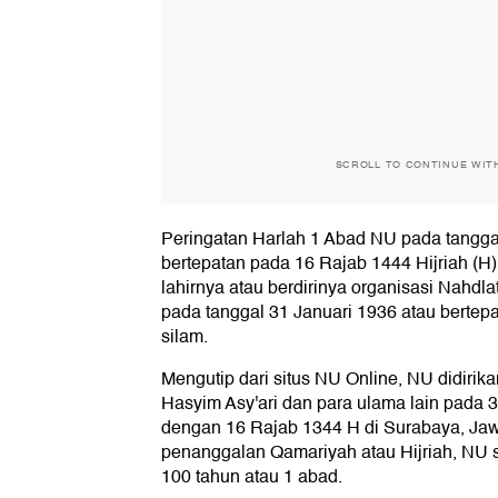
SCROLL TO CONTINUE WIT
Peringatan Harlah 1 Abad NU pada tangga
bertepatan pada 16 Rajab 1444 Hijriah (H)
lahirnya atau berdirinya organisasi Nahdla
pada tanggal 31 Januari 1936 atau bertep
silam.
Mengutip dari situs NU Online, NU didiri
Hasyim Asy'ari dan para ulama lain pada 
dengan 16 Rajab 1344 H di Surabaya, Jaw
penanggalan Qamariyah atau Hijriah, NU s
100 tahun atau 1 abad.