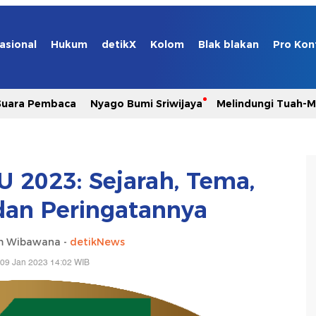
asional
Hukum
detikX
Kolom
Blak blakan
Pro Kon
Suara Pembaca
Nyago Bumi Sriwijaya
Melindungi Tuah-
U 2023: Sejarah, Tema,
 dan Peringatannya
m Wibawana -
detikNews
 09 Jan 2023 14:02 WIB