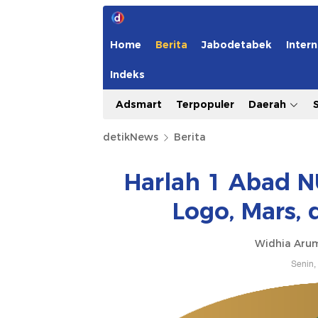
Home
Berita
Jabodetabek
Intern
Indeks
Adsmart
Terpopuler
Daerah
detikNews
Berita
Harlah 1 Abad N
Logo, Mars,
Widhia Aru
Senin,