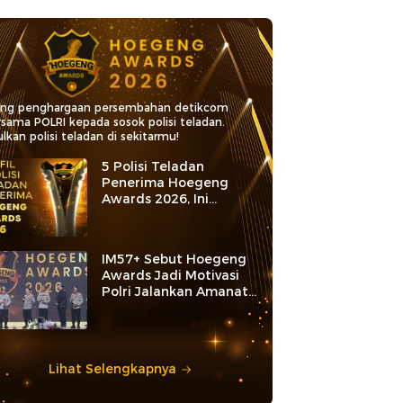
ang penghargaan persembahan detikcom
rsama POLRI kepada sosok polisi teladan.
lkan polisi teladan di sekitarmu!
5 Polisi Teladan
Penerima Hoegeng
Awards 2026, Ini
Kategori dan Kiprahnya
IM57+ Sebut Hoegeng
Awards Jadi Motivasi
Polri Jalankan Amanat
Konstitusi
Lihat Selengkapnya