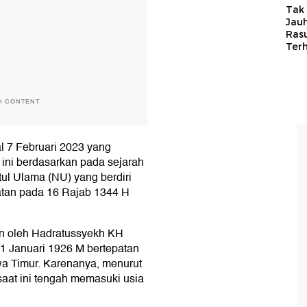
Tak 
Jauh
Ras
Ter
H CONTENT
l 7 Februari 2023 yang
 ini berdasarkan pada sejarah
tul Ulama (NU) yang berdiri
atan pada 16 Rajab 1344 H
kan oleh Hadratussyekh KH
31 Januari 1926 M bertepatan
a Timur. Karenanya, menurut
aat ini tengah memasuki usia