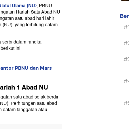
latul Ulama (NU)
, PBNU
eringatan Harlah Satu Abad NU
Ber
gatan satu abad hari lahir
a (NU), yang terhitung dalam
#
a-serbi dalam rangka
#
rikut ini.
#
Kantor PBNU dan Mars
#
Harlah 1 Abad NU
gatan satu abad sejak berdiri
(NU). Perhitungan satu abad
#
an dalam tanggalan atau