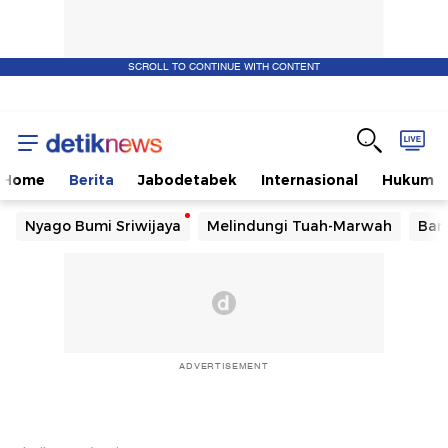
SCROLL TO CONTINUE WITH CONTENT
Home
Berita
Jabodetabek
Internasional
Hukum
Nyago Bumi Sriwijaya
Melindungi Tuah-Marwah
Ban
ADVERTISEMENT