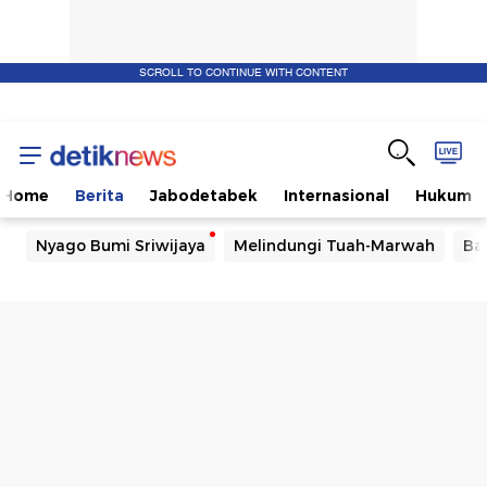
SCROLL TO CONTINUE WITH CONTENT
Home
Berita
Jabodetabek
Internasional
Hukum
Nyago Bumi Sriwijaya
Melindungi Tuah-Marwah
Ba