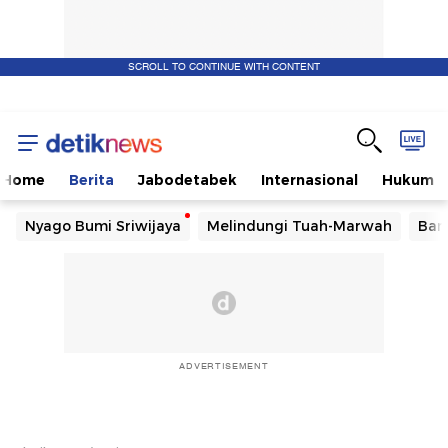
SCROLL TO CONTINUE WITH CONTENT
Home
Berita
Jabodetabek
Internasional
Hukum
Nyago Bumi Sriwijaya
Melindungi Tuah-Marwah
Ban
ADVERTISEMENT