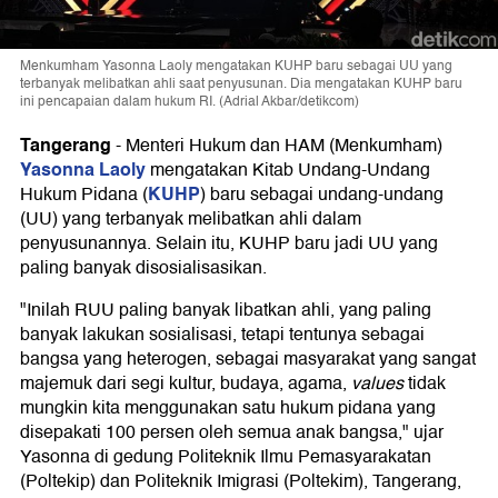
Menkumham Yasonna Laoly mengatakan KUHP baru sebagai UU yang
terbanyak melibatkan ahli saat penyusunan. Dia mengatakan KUHP baru
ini pencapaian dalam hukum RI. (Adrial Akbar/detikcom)
Tangerang
-
Menteri Hukum dan HAM (Menkumham)
Yasonna Laoly
mengatakan Kitab Undang-Undang
KUHP
Hukum Pidana (
) baru sebagai undang-undang
(UU) yang terbanyak melibatkan ahli dalam
penyusunannya. Selain itu, KUHP baru jadi UU yang
paling banyak disosialisasikan.
"Inilah RUU paling banyak libatkan ahli, yang paling
banyak lakukan sosialisasi, tetapi tentunya sebagai
bangsa yang heterogen, sebagai masyarakat yang sangat
majemuk dari segi kultur, budaya, agama,
values
tidak
mungkin kita menggunakan satu hukum pidana yang
disepakati 100 persen oleh semua anak bangsa," ujar
Yasonna di gedung Politeknik Ilmu Pemasyarakatan
(Poltekip) dan Politeknik Imigrasi (Poltekim), Tangerang,