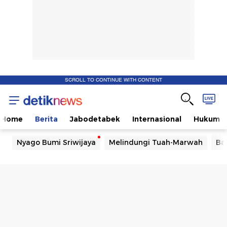
SCROLL TO CONTINUE WITH CONTENT
Home
Berita
Jabodetabek
Internasional
Hukum
Nyago Bumi Sriwijaya
Melindungi Tuah-Marwah
Ba