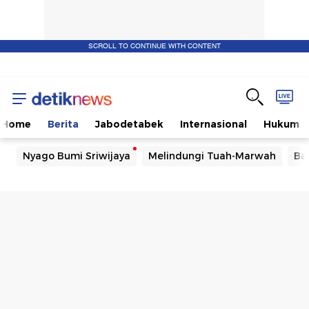
SCROLL TO CONTINUE WITH CONTENT
Home
Berita
Jabodetabek
Internasional
Hukum
Nyago Bumi Sriwijaya
Melindungi Tuah-Marwah
Ba