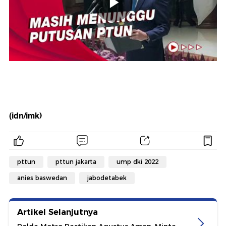
(idn/imk)
pttun
pttun jakarta
ump dki 2022
anies baswedan
jabodetabek
Artikel Selanjutnya